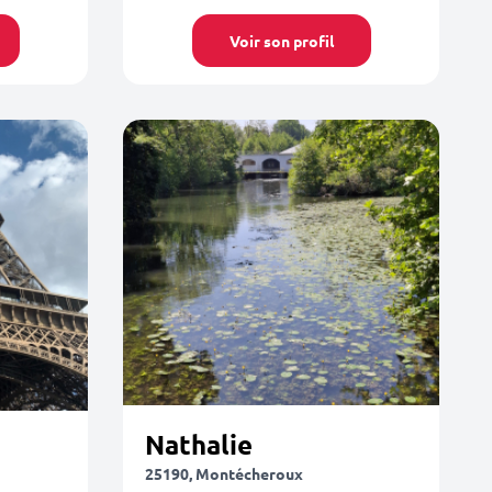
Voir son profil
Nathalie
25190, Montécheroux