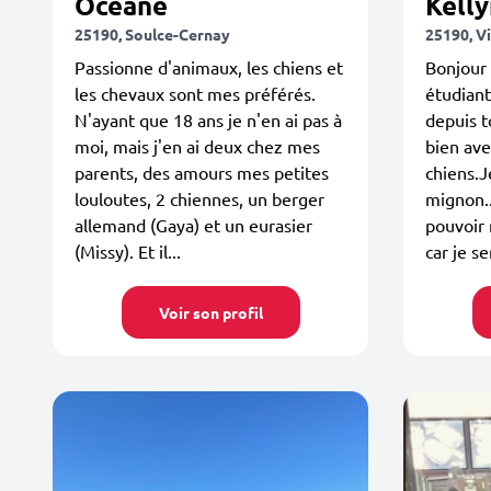
Oceane
Kell
25190, Soulce-Cernay
25190, V
Passionne d'animaux, les chiens et
Bonjour 
les chevaux sont mes préférés.
étudian
N'ayant que 18 ans je n'en ai pas à
depuis t
moi, mais j'en ai deux chez mes
bien ave
parents, des amours mes petites
chiens.J
louloutes, 2 chiennes, un berger
mignon..
allemand (Gaya) et un eurasier
pouvoir 
(Missy). Et il...
car je se
Voir son profil