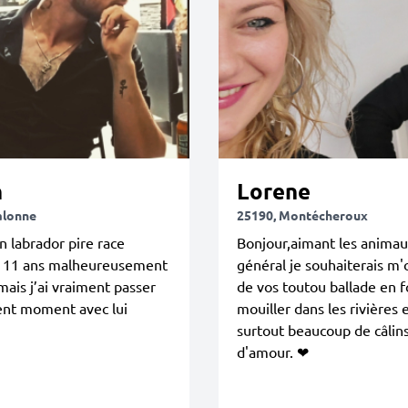
n
Lorene
alonne
25190, Montécheroux
un labrador pire race
Bonjour,aimant les animau
 11 ans malheureusement
général je souhaiterais m
ais j’ai vraiment passer
de vos toutou ballade en f
ent moment avec lui
mouiller dans les rivières e
surtout beaucoup de câlins
d'amour. ❤