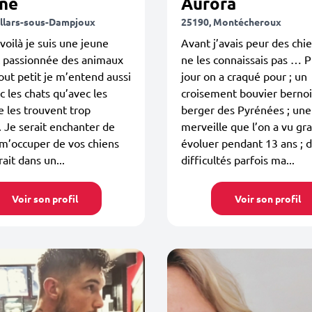
yne
Aurora
illars-sous-Dampjoux
25190, Montécheroux
voilà je suis une jeune
Avant j’avais peur des chie
t passionnée des animaux
ne les connaissais pas … P
out petit je m’entend aussi
jour on a craqué pour ; un
c les chats qu’avec les
croisement bouvier bernoi
e les trouvent trop
berger des Pyrénées ; une
 Je serait enchanter de
merveille que l’on a vu gra
m’occuper de vos chiens
évoluer pendant 13 ans ; 
rait dans un...
difficultés parfois ma...
Voir son profil
Voir son profil