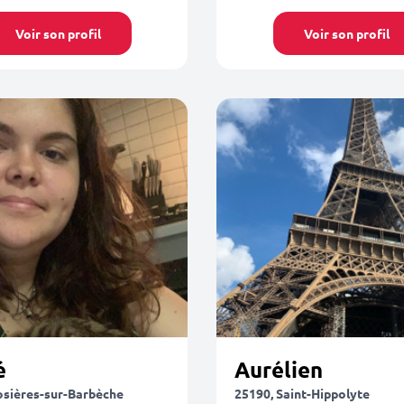
Voir son profil
Voir son profil
é
Aurélien
osières-sur-Barbèche
25190, Saint-Hippolyte