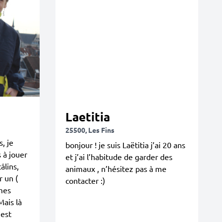
Laetitia
25500, Les Fins
s, je
bonjour ! je suis Laëtitia j’ai 20 ans
 à jouer
et j’ai l’habitude de garder des
âlins,
animaux , n’hésitez pas à me
r un (
contacter :)
 mes
Mais là
'est