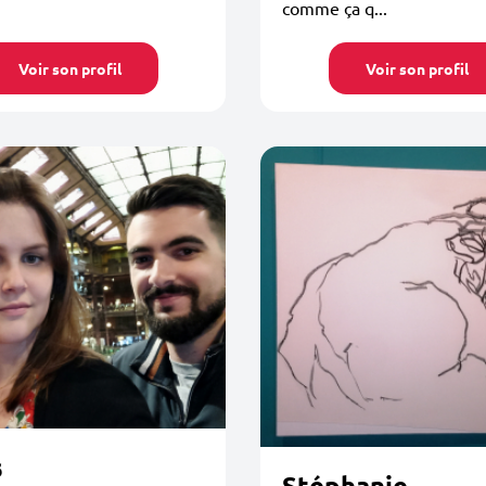
comme ça q...
Voir son profil
Voir son profil
s
Stéphanie