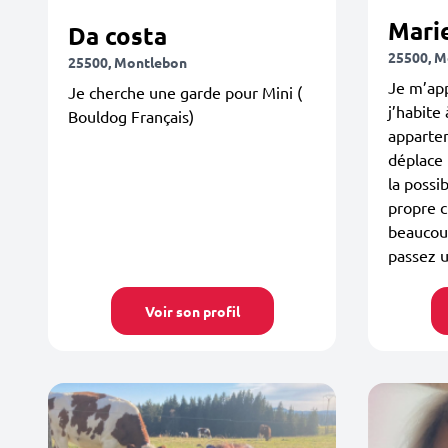
Mari
Da costa
25500, M
25500, Montlebon
Je m’app
Je cherche une garde pour Mini (
j’habite
Bouldog Français)
appartem
déplace 
la possi
propre c
beaucoup
passez u
Voir son profil