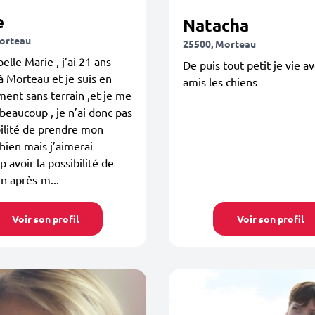
e
Natacha
orteau
25500, Morteau
elle Marie , j’ai 21 ans
De puis tout petit je vie a
 à Morteau et je suis en
amis les chiens
ent sans terrain ,et je me
beaucoup , je n’ai donc pas
bilité de prendre mon
hien mais j’aimerai
 avoir la possibilité de
n après-m...
Voir son profil
Voir son profil