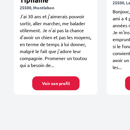
25500, Le
25500, Montlebon
Bonjour,
J'ai 30 ans et j'aimerais pouvoir
ami a 4 
sortir, aller marcher, me balader
années m
utilement. Je n'ai pas la chance
Je m'ins
d'avoir un chien et pas les moyens,
emprunt
en terme de temps à lui donner,
si le fo
malgré le fait que j'adore leur
convien
compagnie. Promener un toutou
avoir un
qui a besoin de...
les...
Voir son profil