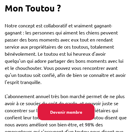
Mon Toutou ?
Notre concept est collaboratif et vraiment gagnant-
gagnant : les personnes qui aiment les chiens peuvent
passer des bons moments avec eux tout en rendant
service aux propriétaires de ces toutous, totalement
bénévolement. Le toutou est lui heureux d'avoir
quelqu'un qui adore partager des bons moments avec lui
et le chouchouter. Vous pouvez vous rencontrer avant
qu'un toutou soit confié, afin de bien se connaître et avoir
l'esprit tranquille.
L'abonnement annuel très bon marché permet de ne plus
avoir à ce soucier du coût de garde, et pouvoir juste se
concentrer sur le bien-être : 85% des propriétaires qui
Devenir membre
confient leur toutou par Emprunte Mon Toutou disent que
nous avons amélioré son bien-être, et 98% des
emprunteurs qui s'occupent d'un toutou nous disent que