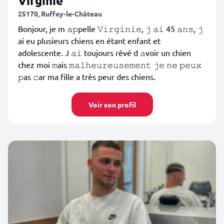
Virginie
25170, Ruffey-le-Château
Bonjour, je m 𝚊𝚙pelle 𝚅𝚒𝚛𝚐𝚒𝚗𝚒𝚎, 𝚓 𝚊𝚒 45 𝚊𝚗𝚜, 𝚓
ai eu plusieurs chiens en étant enfant et
adolescente. J 𝚊𝚒 toujours rêvé d 𝚊voir un chien
chez moi 𝚖ais 𝚖𝚊𝚕𝚑𝚎𝚞𝚛𝚎𝚞𝚜𝚎𝚖𝚎𝚗𝚝 𝚓𝚎 𝚗𝚎 𝚙𝚎𝚞𝚡
𝚙as 𝚌ar ma fille a très peur des chiens.
Voir son profil