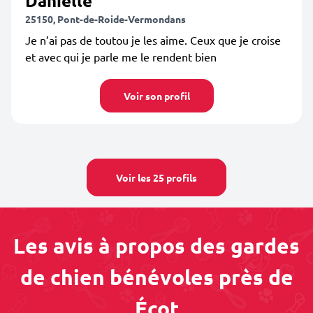
Danielle
25150, Pont-de-Roide-Vermondans
Je n’ai pas de toutou je les aime. Ceux que je croise
et avec qui je parle me le rendent bien
Voir son profil
Voir les 25 profils
Les avis à propos des gardes
de chien bénévoles près de
Écot