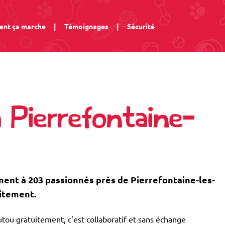
nt ça marche
|
Témoignages
|
Sécurité
 Pierrefontaine-
nt à 203 passionnés près de Pierrefontaine-les-
uitement.
tou gratuitement, c'est collaboratif et sans échange