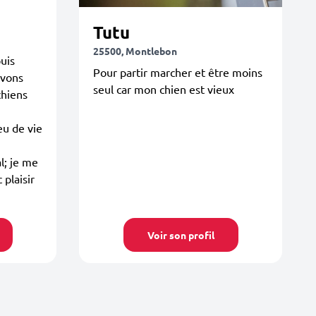
Tutu
25500, Montlebon
uis
Pour partir marcher et être moins
avons
seul car mon chien est vieux
chiens
u de vie
l; je me
 plaisir
Voir son profil