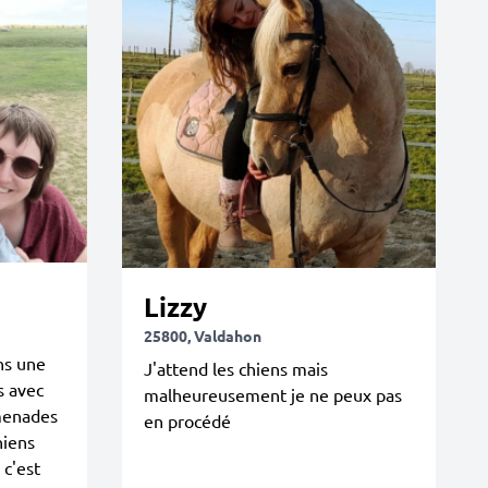
Lizzy
25800, Valdahon
ns une
J'attend les chiens mais
s avec
malheureusement je ne peux pas
omenades
en procédé
hiens
 c'est