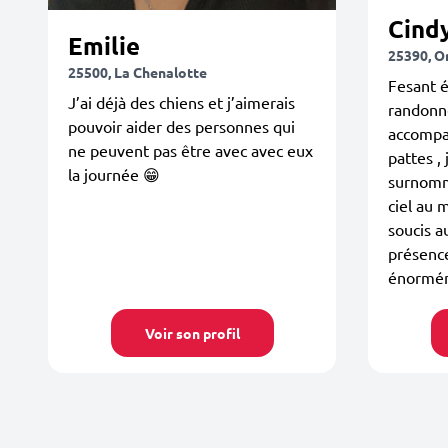
Cind
Emilie
25390, 
25500, La Chenalotte
Fesant 
J’ai déjà des chiens et j’aimerais
randonné
pouvoir aider des personnes qui
accompa
ne peuvent pas être avec avec eux
pattes ,
la journée 😁
surnommé
ciel au 
soucis a
présenc
énorméme
Voir son profil