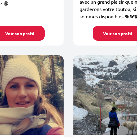
avec un grand plaisir que 
e 😁
garderons votre toutou, si
sommes disponibles.🐕🦮🐕
Voir son profil
Voir son profil