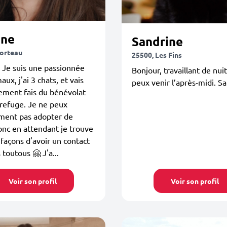
ine
Sandrine
orteau
25500, Les Fins
 Je suis une passionnée
Bonjour, travaillant de nuit 
ux, j'ai 3 chats, et vais
peux venir l’après-midi. S
ement fais du bénévolat
refuge. Je ne peux
ement pas adopter de
onc en attendant je trouve
façons d'avoir un contact
 toutous 🤗 J'a...
Voir son profil
Voir son profil