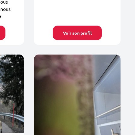
nous
 nous
‍
Voir son profil