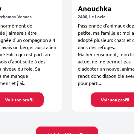
y
Anouchka
Orchamps-Vennes
2400, Le Locle
énormément de
Passionnée d’animaux dep
e j'aimerais être
petite, ma famille et moi 
gnée d'un compagnon à 4
adopté plusieurs chats et 
 j'avais un berger australien
dans des refuges.
 Falco qui est parti au
Malheureusement, mon lie
mois d'août suite à des
actuel ne me permet pas
u niveau du foie. Sa
d’adopter un nouvel anima
e me manque
rends donc disponible avec
nt et j'ai...
pour part...
Voir son profil
Voir son profil