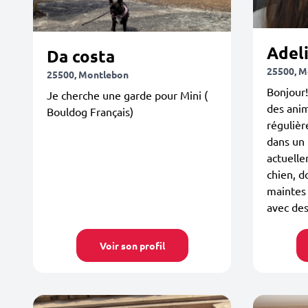
Adel
Da costa
25500, M
25500, Montlebon
Bonjour!
Je cherche une garde pour Mini (
des anima
Bouldog Français)
régulièr
dans un 
actuell
chien, d
maintes 
avec des
Voir son profil