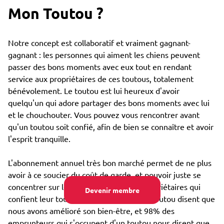
Mon Toutou ?
Notre concept est collaboratif et vraiment gagnant-
gagnant : les personnes qui aiment les chiens peuvent
passer des bons moments avec eux tout en rendant
service aux propriétaires de ces toutous, totalement
bénévolement. Le toutou est lui heureux d'avoir
quelqu'un qui adore partager des bons moments avec lui
et le chouchouter. Vous pouvez vous rencontrer avant
qu'un toutou soit confié, afin de bien se connaître et avoir
l'esprit tranquille.
L'abonnement annuel très bon marché permet de ne plus
avoir à ce soucier du coût de garde, et pouvoir juste se
concentrer sur le bien-être : 85% des propriétaires qui
Devenir membre
confient leur toutou par Emprunte Mon Toutou disent que
nous avons amélioré son bien-être, et 98% des
emprunteurs qui s'occupent d'un toutou nous disent que