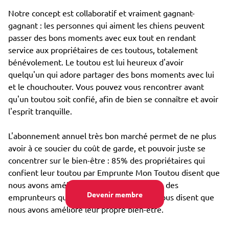
Notre concept est collaboratif et vraiment gagnant-
gagnant : les personnes qui aiment les chiens peuvent
passer des bons moments avec eux tout en rendant
service aux propriétaires de ces toutous, totalement
bénévolement. Le toutou est lui heureux d'avoir
quelqu'un qui adore partager des bons moments avec lui
et le chouchouter. Vous pouvez vous rencontrer avant
qu'un toutou soit confié, afin de bien se connaître et avoir
l'esprit tranquille.
L'abonnement annuel très bon marché permet de ne plus
avoir à ce soucier du coût de garde, et pouvoir juste se
concentrer sur le bien-être : 85% des propriétaires qui
confient leur toutou par Emprunte Mon Toutou disent que
nous avons amélioré son bien-être, et 98% des
Devenir membre
emprunteurs qui s'occupent d'un toutou nous disent que
nous avons amélioré leur propre bien-être.