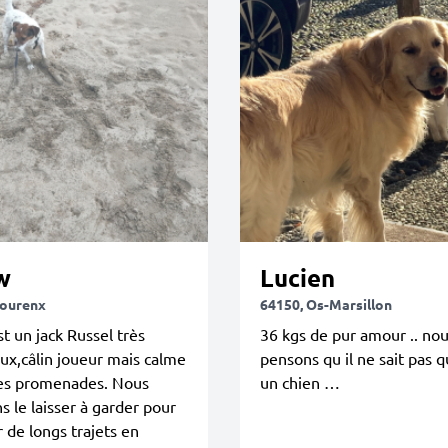
w
Lucien
Mourenx
64150, Os-Marsillon
t un jack Russel très
36 kgs de pur amour .. no
ux,câlin joueur mais calme
pensons qu il ne sait pas q
les promenades. Nous
un chien …
s le laisser à garder pour
r de longs trajets en