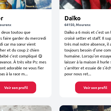
or
Daïko
Mourenx
64150, Mourenx
ai deux toutou que
Daïko a 6 mois et c'est un
is faire garder du mercredi
croisé setter et staff. Il s
di car ma sœur vient
très mal notre absence, il 
her et du coup 2 chien
toujours besoin d'une co
bébé c’est compliqué 😋
humaine. Lorsqu'on essaye
avance. À très vite Ps: mes
laisser à la maison il hurle
ont adorable ne vous fier
s'arrêter et essaie de s'é
as à la race m...
pour nous ret...
Voir son profil
Voir son profil