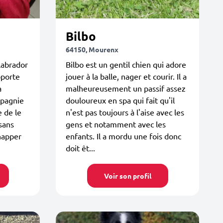
Bilbo
64150, Mourenx
 labrador
Bilbo est un gentil chien qui adore
upporte
jouer à la balle, nager et courir. Il a
a
malheureusement un passif assez
mpagnie
douloureux en spa qui fait qu'il
 de le
n'est pas toujours à l'aise avec les
 sans
gens et notamment avec les
chapper
enfants. Il a mordu une fois donc
doit êt...
Voir son profil