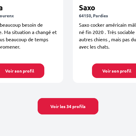
a
Saxo
Mourenx
64150, Pardies
 beaucoup besoin de
Saxo cocker américain mâl
. Ma situation a changé et
né fin 2020 . Très sociable
plus beaucoup de temps
autres chiens , mais pas d
promener.
avec les chats.
Voir son profil
Voir son profil
Voir les 34 profils