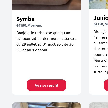
Juni
Symba
64150, 
64150, Mourenx
Alors j’
Bonjour je recherche quelqu un
j’aimera
qui pourrait garder mon loulou soit
au same
du 29 juillet au 01 août soit du 30
d’accouc
juillet au 1 er aout
pour un 
Merci d’
toutou s
surtout p
Voir son profil