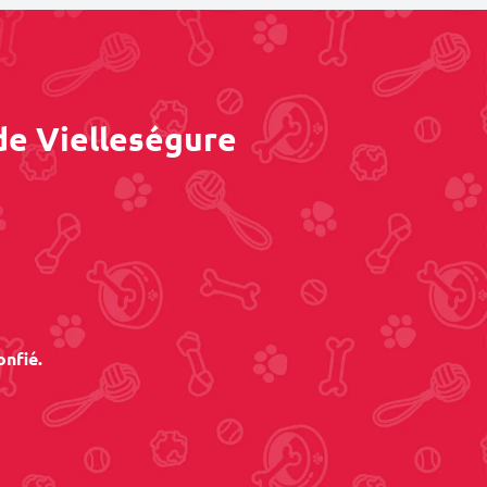
de Vielleségure
onfié.