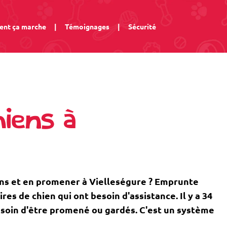
nt ça marche
|
Témoignages
|
Sécurité
iens à
ens et en promener à Vielleségure ? Emprunte
s de chien qui ont besoin d'assistance. Il y a 34
besoin d'être promené ou gardés. C'est un système