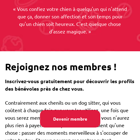
« Vous confiez votre chien à quelqu'un qui n'attend
que ça, donner son affection et son temps pour
qu'un chien soit heureux. C'est quelque chose
d'assez magique. »
Rejoignez nos membres !
Inscrivez-vous gratuitement pour découvrir les profils
des bénévoles près de chez vous.
Contrairement aux chenils ou un dog sitter, qui vous
coûtent à chaque fois que vous les utilisez, une fois que
vous serez membre de notre communauté vous n'aurez
Devenir membre
plus rien à payer. Nos emprunteurs ne veulent qu'une
chose : passer des moments merveilleux à s'occuper de