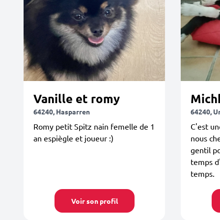
Vanille et romy
Mich
64240, Hasparren
64240, U
Romy petit Spitz nain femelle de 1
C'est un
an espiègle et joueur :)
nous ch
gentil p
temps d
temps.
Voir son profil