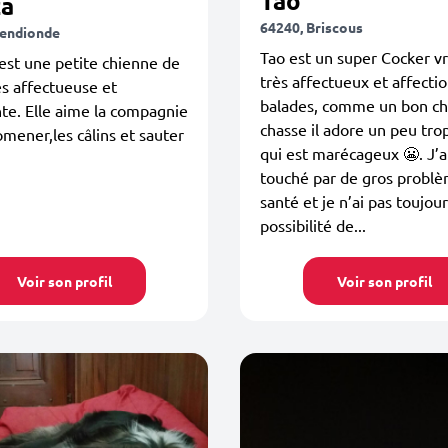
Tao
za
64240, Briscous
endionde
Tao est un super Cocker v
st une petite chienne de
très affectueux et affecti
ès affectueuse et
balades, comme un bon ch
te. Elle aime la compagnie
chasse il adore un peu tro
omener,les câlins et sauter
qui est marécageux 😬. J’a
touché par de gros probl
santé et je n’ai pas toujour
possibilité de...
Voir son profil
Voir son profil