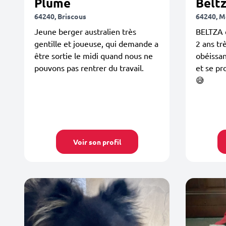
Plume
Belt
64240, Briscous
64240, M
Jeune berger australien très
BELTZA e
gentille et joueuse, qui demande a
2 ans tr
être sortie le midi quand nous ne
obéissan
pouvons pas rentrer du travail.
et se pr
😅
Voir son profil