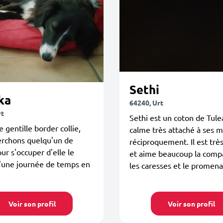
Sethi
ka
64240, Urt
rt
Sethi est un coton de Tule
e gentille border collie,
calme très attaché à ses m
erchons quelqu'un de
réciproquement. Il est très
our s'occuper d'elle le
et aime beaucoup la comp
'une journée de temps en
les caresses et le promen
Voir son profil
Voir son profil