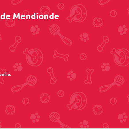
s de Mendionde
onfié.