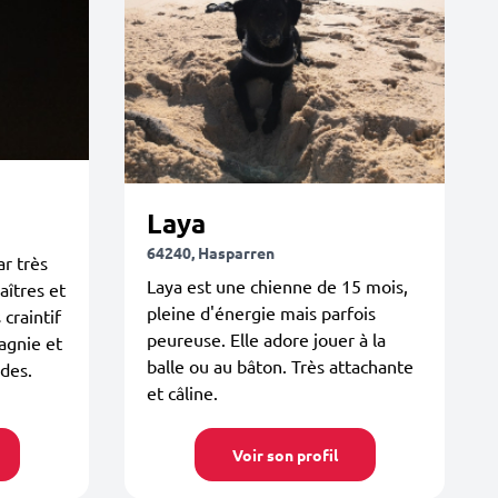
Laya
64240, Hasparren
ar très
Laya est une chienne de 15 mois,
aîtres et
pleine d'énergie mais parfois
 craintif
peureuse. Elle adore jouer à la
agnie et
balle ou au bâton. Très attachante
ades.
et câline.
Voir son profil