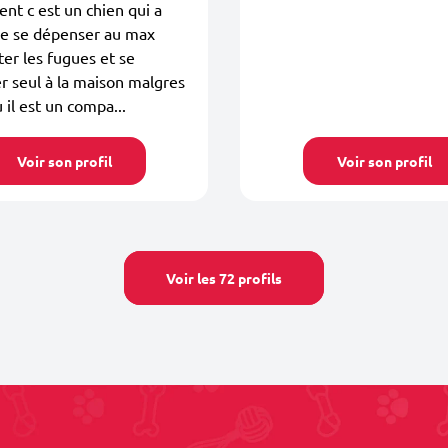
t c est un chien qui a
de se dépenser au max
ter les fugues et se
r seul à la maison malgres
u il est un compa...
Voir son profil
Voir son profil
Voir les 72 profils