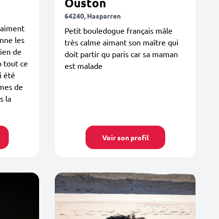
Ouston
64240, Hasparren
raiment
Petit bouledogue français mâle
onne les
très calme aimant son maître qui
ien de
doit partir qu paris car sa maman
p tout ce
est malade
i été
èmes de
s la
Voir son profil