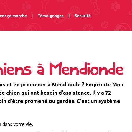
nt ça marche
|
Témoignages
|
Sécurité
iens à Mendionde
iens et en promener à Mendionde ? Emprunte Mon
 chien qui ont besoin d'assistance. Il y a 72
oin d'être promené ou gardés. C'est un système
 dans votre vie.