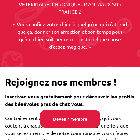
VETERINAIRE, CHRONIQUEUR ANIMAUX SUR
FRANCE 2
« Vous confiez votre chien à quelqu'un qui n'attend
que ça, donner son affection et son temps pour
qu'un chien soit heureux. C'est quelque chose
d'assez magique. »
Rejoignez nos membres !
Inscrivez-vous gratuitement pour découvrir les profils
des bénévoles près de chez vous.
Contrairement aux chenils ou un dog sitter, qui vous
Devenir membre
coûtent à chaque fois que vous les utilisez, une fois que
vous serez membre de notre communauté vous n'aurez