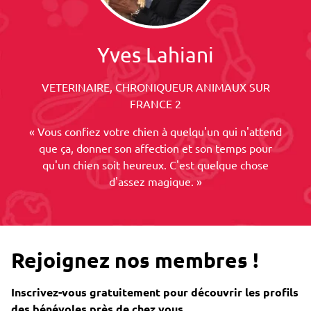
Yves Lahiani
VETERINAIRE, CHRONIQUEUR ANIMAUX SUR
FRANCE 2
« Vous confiez votre chien à quelqu'un qui n'attend
que ça, donner son affection et son temps pour
qu'un chien soit heureux. C'est quelque chose
d'assez magique. »
Rejoignez nos membres !
Inscrivez-vous gratuitement pour découvrir les profils
des bénévoles près de chez vous.