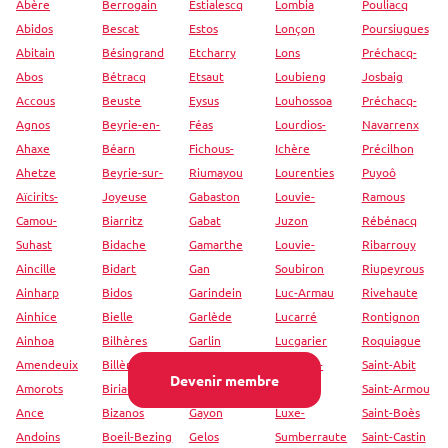
Abère
Berrogain
Estialescq
Lombia
Pouliacq
Abidos
Bescat
Estos
Lonçon
Poursiugues
Abitain
Bésingrand
Etcharry
Lons
Préchacq-
Abos
Bétracq
Etsaut
Loubieng
Josbaig
Accous
Beuste
Eysus
Louhossoa
Préchacq-
Agnos
Beyrie-en-
Féas
Lourdios-
Navarrenx
Ahaxe
Béarn
Fichous-
Ichère
Précilhon
Ahetze
Beyrie-sur-
Riumayou
Lourenties
Puyoô
Aïcirits-
Joyeuse
Gabaston
Louvie-
Ramous
Camou-
Biarritz
Gabat
Juzon
Rébénacq
Suhast
Bidache
Gamarthe
Louvie-
Ribarrouy
Aincille
Bidart
Gan
Soubiron
Riupeyrous
Ainharp
Bidos
Garindein
Luc-Armau
Rivehaute
Ainhice
Bielle
Garlède
Lucarré
Rontignon
Ainhoa
Bilhères
Garlin
Lucgarier
Roquiague
Amendeuix
Billère
Garos
Lucq-de-
Saint-Abit
Devenir membre
Amorots
Biriatou
Garris
Béarn
Saint-Armou
Ance
Bizanos
Gayon
Luxe-
Saint-Boès
Andoins
Boeil-Bezing
Gelos
Sumberraute
Saint-Castin