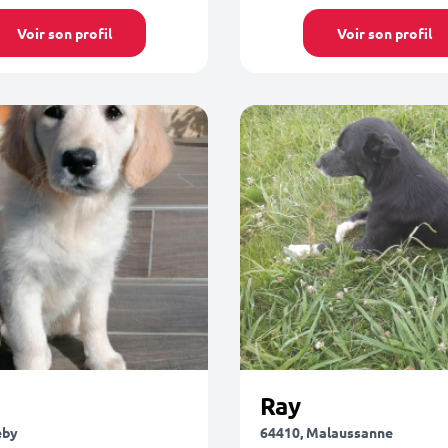
Voir son profil
Voir son profil
Ray
éby
64410, Malaussanne