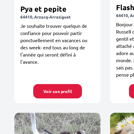
Flas
Pya et pepite
64410, A
64410, Arzacq-Arraziguet
Bonjour 
Je souhaite trouver quelqun de
Russell q
confiance pour pouvoir partir
gentil e
ponctuellement en vacances ou
attaché à
des week- end tous au long de
adore au
l'année qui seront défini à
monde. P
l'avance.
sais pas.
pense pl
Voir son profil