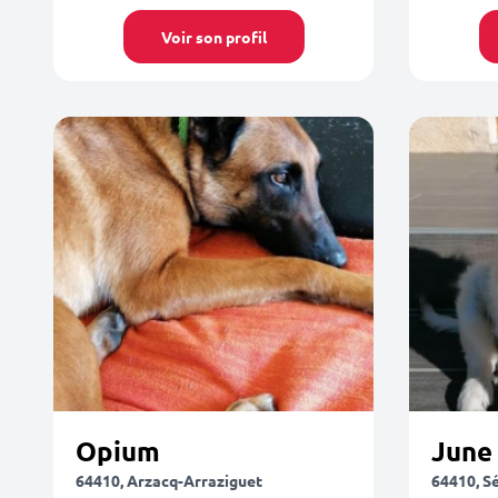
Voir son profil
Opium
June
64410, Arzacq-Arraziguet
64410, S