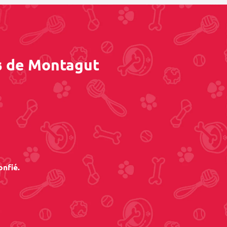
ès de Montagut
onfié.