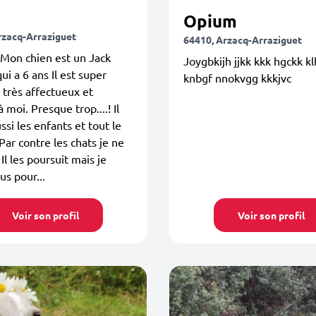
h
Opium
rzacq-Arraziguet
64410, Arzacq-Arraziguet
Mon chien est un Jack
Joygbkijh jjkk kkk hgckk k
ui a 6 ans Il est super
knbgf nnokvgg kkkjvc
t très affectueux et
 moi. Presque trop....! Il
ssi les enfants et tout le
ar contre les chats je ne
 Il les poursuit mais je
us pour...
Voir son profil
Voir son profil