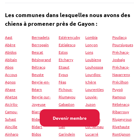
Les communes dans lesquelles nous avons des
chiens à promener près de Gayon :
Aast
Bernadets
Estérençuby
Lombia
Pouliacq
Abère
Berrogain
Estialescq
Lonçon
Poursiugues
Abidos
Bescat
Estos
Lons
Préchacq-
Abitain
Bésingrand
Etcharry
Loubieng
Josbaig
Abos
Bétracq
Etsaut
Louhossoa
Préchacq-
Accous
Beuste
Eysus
Lourdios-
Navarrenx
Agnos
Beyrie-en-
Féas
Ichère
Précilhon
Ahaxe
Béarn
Fichous-
Lourenties
Puyoô
Ahetze
Beyrie-sur-
Riumayou
Louvie-
Ramous
Aïcirits-
Joyeuse
Gabaston
Juzon
Rébénacq
Camou-
Biarritz
Gabat
Louvie-
Ribarrouy
Devenir membre
Suhast
Bidache
Gamarthe
Soubiron
Riupeyrous
Aincille
Bidart
Gan
Luc-Armau
Rivehaute
Ainharp
Bidos
Garindein
Lucarré
Rontignon