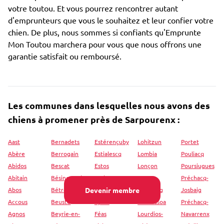
votre toutou. Et vous pourrez rencontrer autant
d'emprunteurs que vous le souhaitez et leur confier votre
chien. De plus, nous sommes si confiants qu'Emprunte
Mon Toutou marchera pour vous que nous offrons une
garantie satisfait ou remboursé.
Les communes dans lesquelles nous avons des
chiens à promener près de Sarpourenx :
Aast
Bernadets
Estérençuby
Lohitzun
Portet
Abère
Berrogain
Estialescq
Lombia
Pouliacq
Abidos
Bescat
Estos
Lonçon
Poursiugues
Abitain
Bésingrand
Etcharry
Lons
Préchacq-
Abos
Bétracq
Devenir membre
Etsaut
Loubieng
Josbaig
Accous
Beuste
Eysus
Louhossoa
Préchacq-
Agnos
Beyrie-en-
Féas
Lourdios-
Navarrenx