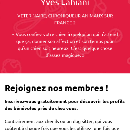
Yves Lahiani
VETERINAIRE, CHRONIQUEUR ANIMAUX SUR
FRANCE 2
« Vous confiez votre chien à quelqu'un qui n'attend
que ça, donner son affection et son temps pour
qu'un chien soit heureux. C'est quelque chose
d'assez magique. »
Rejoignez nos membres !
Inscrivez-vous gratuitement pour découvrir les profils
des bénévoles près de chez vous.
Contrairement aux chenils ou un dog sitter, qui vous
coûtent à chaque fois que vous les utilisez, une fois que