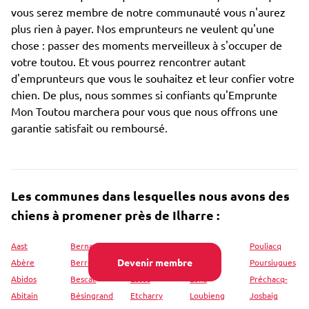
vous serez membre de notre communauté vous n'aurez
plus rien à payer. Nos emprunteurs ne veulent qu'une
chose : passer des moments merveilleux à s'occuper de
votre toutou. Et vous pourrez rencontrer autant
d'emprunteurs que vous le souhaitez et leur confier votre
chien. De plus, nous sommes si confiants qu'Emprunte
Mon Toutou marchera pour vous que nous offrons une
garantie satisfait ou remboursé.
Les communes dans lesquelles nous avons des
chiens à promener près de Ilharre :
Aast
Bernadets
Estérençuby
Lombia
Pouliacq
Devenir membre
Abère
Berrogain
Estialescq
Lonçon
Poursiugues
Abidos
Bescat
Estos
Lons
Préchacq-
Abitain
Bésingrand
Etcharry
Loubieng
Josbaig