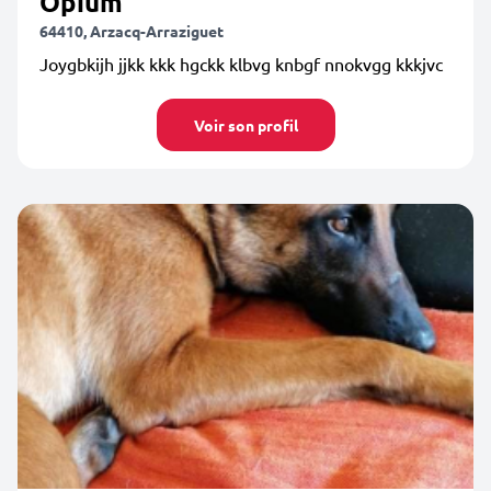
Opium
64410, Arzacq-Arraziguet
Joygbkijh jjkk kkk hgckk klbvg knbgf nnokvgg kkkjvc
Voir son profil