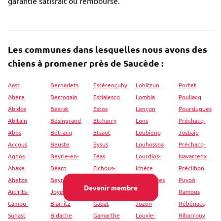
garantie satisfait ou remboursé.
Les communes dans lesquelles nous avons des
chiens à promener près de Saucède :
Aast
Bernadets
Estérençuby
Lohitzun
Portet
Abère
Berrogain
Estialescq
Lombia
Pouliacq
Abidos
Bescat
Estos
Lonçon
Poursiugues
Abitain
Bésingrand
Etcharry
Lons
Préchacq-
Abos
Bétracq
Etsaut
Loubieng
Josbaig
Accous
Beuste
Eysus
Louhossoa
Préchacq-
Agnos
Beyrie-en-
Féas
Lourdios-
Navarrenx
Ahaxe
Béarn
Fichous-
Ichère
Précilhon
Ahetze
Beyrie-sur-
Riumayou
Lourenties
Puyoô
Devenir membre
Aïcirits-
Joyeuse
Gabaston
Louvie-
Ramous
Camou-
Biarritz
Gabat
Juzon
Rébénacq
Suhast
Bidache
Gamarthe
Louvie-
Ribarrouy