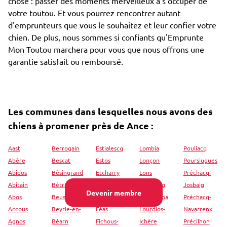
chose : passer des moments merveilleux à s'occuper de
votre toutou. Et vous pourrez rencontrer autant
d'emprunteurs que vous le souhaitez et leur confier votre
chien. De plus, nous sommes si confiants qu'Emprunte
Mon Toutou marchera pour vous que nous offrons une
garantie satisfait ou remboursé.
Les communes dans lesquelles nous avons des
chiens à promener près de Ance :
Aast
Berrogain
Estialescq
Lombia
Pouliacq
Abère
Bescat
Estos
Lonçon
Poursiugues
Abidos
Bésingrand
Etcharry
Lons
Préchacq-
Abitain
Bétracq
Etsaut
Loubieng
Josbaig
Devenir membre
Abos
Beuste
Eysus
Louhossoa
Préchacq-
Accous
Beyrie-en-
Féas
Lourdios-
Navarrenx
Agnos
Béarn
Fichous-
Ichère
Précilhon