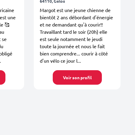
64110, Gelos
ricaine
Margot est une jeune chienne de
’est une
bientôt 2 ans débordant d'énergie
le 🥰
et ne demandant qu'à courir!!
 au
Travaillant tard le soir (20h) elle
t se
est seule notamment le jeudi
du
toute la journée et nous le fait
obligé
bien comprendre... courir à côté
.
d'un vélo ce jour l...
Voir son profil