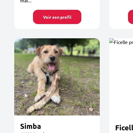
maî...
Voir son profil
Simba
Ficel