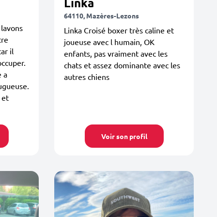
Linka
64110, Mazères-Lezons
 lavons
Linka Croisé boxer très caline et
tre
joueuse avec l humain, OK
ar il
enfants, pas vraiment avec les
occuper.
chats et assez dominante avec les
e a
autres chiens
fugueuse.
 et
Voir son profil