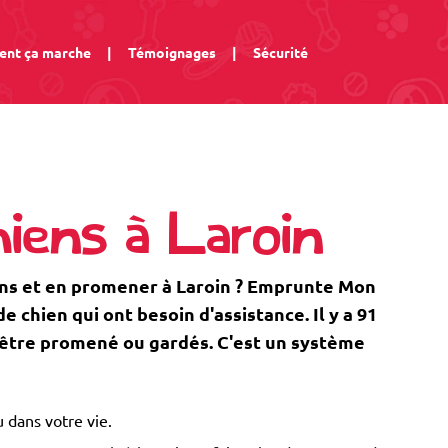
nt ça marche
|
Témoignages
|
Sécurité
iens à Laroin
ens et en promener à Laroin ? Emprunte Mon
 chien qui ont besoin d'assistance. Il y a 91
d'être promené ou gardés. C'est un système
 dans votre vie.