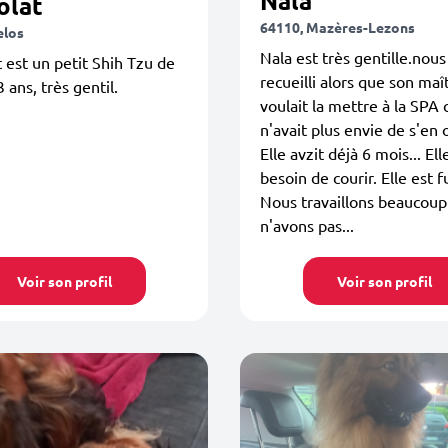
Nala
olat
64110, Mazères-Lezons
elos
Nala est très gentille.nous
 est un petit Shih Tzu de
recueilli alors que son maî
 ans, très gentil.
voulait la mettre à la SPA c
n'avait plus envie de s'en 
Elle avzit déjà 6 mois... Ell
besoin de courir. Elle est 
Nous travaillons beaucoup
n'avons pas...
Voir son profil
Voir son profil