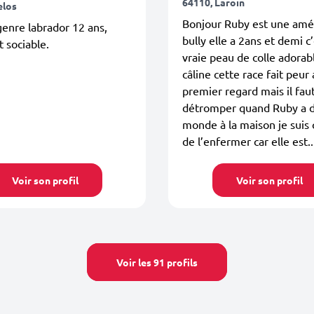
64110, Laroin
elos
Bonjour Ruby est une amé
,genre labrador 12 ans,
bully elle a 2ans et demi c
t sociable.
vraie peau de colle adorab
câline cette race fait peur
premier regard mais il fau
détromper quand Ruby a 
monde à la maison je suis 
de l’enfermer car elle est..
Voir son profil
Voir son profil
Voir les 91 profils