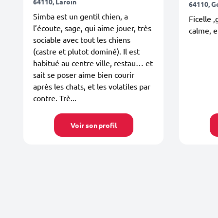
64110, Laroin
64110, G
Simba est un gentil chien, a
Ficelle 
l’écoute, sage, qui aime jouer, très
calme, e
sociable avec tout les chiens
(castre et plutot dominé). Il est
habitué au centre ville, restau… et
sait se poser aime bien courir
après les chats, et les volatiles par
contre. Trè...
Voir son profil