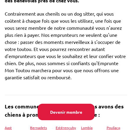
des bénévoles près de chez vous.
Contrairement aux chenils ou un dog sitter, qui vous
coûtent à chaque fois que vous les utilisez, une fois que
vous serez membre de notre communauté vous n'aurez
plus rien à payer. Nos emprunteurs ne veulent qu'une
chose : passer des moments merveilleux à s'occuper de
votre toutou. Et vous pourrez rencontrer autant
d'emprunteurs que vous le souhaitez et leur confier votre
chien. De plus, nous sommes si confiants qu'Emprunte
Mon Toutou marchera pour vous que nous offrons une
garantie satisfait ou remboursé.
Les communes dans lesquelles nous avons des
Devenir membre
chiens à promener près de Lembeye :
Aast
Bernadets
Estérençuby
Lombia
Pouliacq