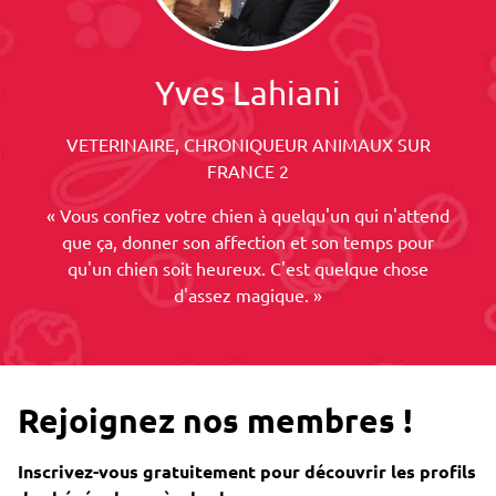
Yves Lahiani
VETERINAIRE, CHRONIQUEUR ANIMAUX SUR
FRANCE 2
« Vous confiez votre chien à quelqu'un qui n'attend
que ça, donner son affection et son temps pour
qu'un chien soit heureux. C'est quelque chose
d'assez magique. »
Rejoignez nos membres !
Inscrivez-vous gratuitement pour découvrir les profils