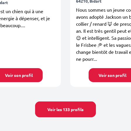
64210, Bidart
idart
Nous sommes un jeune co
st un chien qui à une
avons adopté Jackson un 
nergie à dépenser, et je
collier / renard 🦊 de pre
 beaucoup....
an. Il est très gentil peut 
😉 et intelligent. Sa passio
le Frisbee 🥏 et les vagues
change bientôt de travail 
ne pourr...
Voir son profil
Voir son profil
Voir les 133 profils