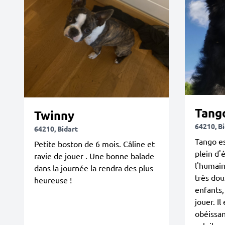
Tang
Twinny
64210, B
64210, Bidart
Tango es
Petite boston de 6 mois. Câline et
plein d'
ravie de jouer . Une bonne balade
l'humain.
dans la journée la rendra des plus
très dou
heureuse !
enfants,
jouer. Il
obéissan