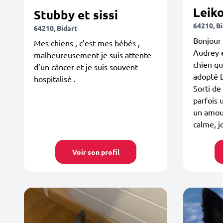
Leik
Stubby et sissi
64210, B
64210, Bidart
Bonjour 
Mes chiens , c’est mes bébés ,
Audrey e
malheureusement je suis attente
chien qui
d’un câncer et je suis souvent
adopté L
hospitalisé .
Sorti de 
parfois 
un amour
calme, j
Voir son profil