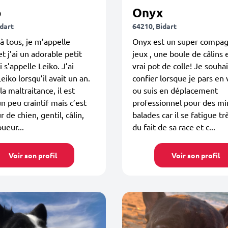
o
Onyx
idart
64210, Bidart
à tous, je m’appelle
Onyx est un super compa
t j’ai un adorable petit
jeux , une boule de câlins 
 s’appelle Leiko. J’ai
vrai pot de colle! Je souhai
eiko lorsqu’il avait un an.
confier lorsque je pars en
la maltraitance, il est
ou suis en déplacement
un peu craintif mais c’est
professionnel pour des mi
 de chien, gentil, câlin,
balades car il se fatigue tr
oueur...
du fait de sa race et c...
Voir son profil
Voir son profil