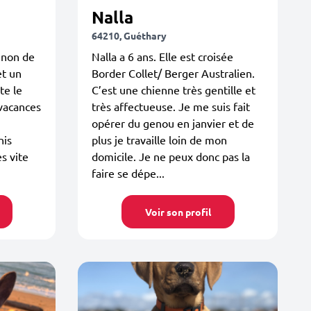
Nalla
64210, Guéthary
gnon de
Nalla a 6 ans. Elle est croisée
et un
Border Collet/ Berger Australien.
te le
C’est une chienne très gentille et
 vacances
très affectueuse. Je me suis fait
opérer du genou en janvier et de
nis
plus je travaille loin de mon
ès vite
domicile. Je ne peux donc pas la
faire se dépe...
Voir son profil