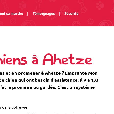
nt ça marche
|
Témoignages
|
Sécurité
hiens à Ahetze
ens et en promener à Ahetze ? Emprunte Mon
 chien qui ont besoin d'assistance. Il y a 133
 d'être promené ou gardés. C'est un système
 dans votre vie.