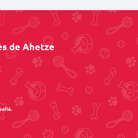
ès de Ahetze
onfié.