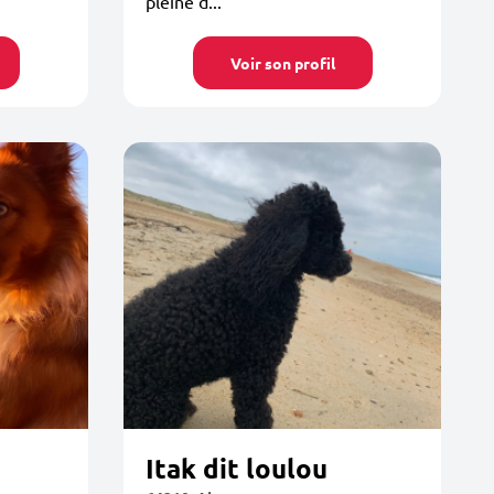
pleine d...
Voir son profil
Itak dit loulou