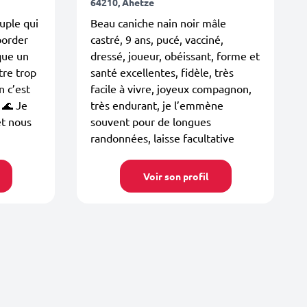
64210, Ahetze
uple qui
Beau caniche nain noir mâle
border
castré, 9 ans, pucé, vacciné,
sque un
dressé, joueur, obéissant, forme et
etre trop
santé excellentes, fidèle, très
n c’est
facile à vivre, joyeux compagnon,
 🌊 Je
très endurant, je l’emmène
et nous
souvent pour de longues
randonnées, laisse facultative
Voir son profil