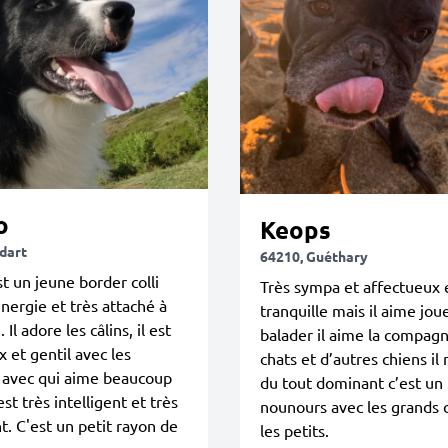
o
Keops
idart
64210, Guéthary
t un jeune border colli
Très sympa et affectueux 
énergie et très attaché à
tranquille mais il aime jou
 Il adore les câlins, il est
balader il aime la compagn
x et gentil avec les
chats et d’autres chiens il 
 avec qui aime beaucoup
du tout dominant c’est un
 est très intelligent et très
nounours avec les grand
t. C'est un petit rayon de
les petits.