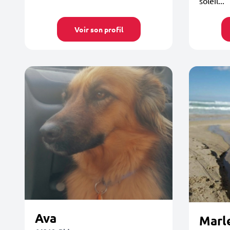
soleil...
Voir son profil
Ava
Marl