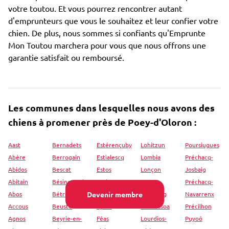
votre toutou. Et vous pourrez rencontrer autant
d'emprunteurs que vous le souhaitez et leur confier votre
chien. De plus, nous sommes si confiants qu'Emprunte
Mon Toutou marchera pour vous que nous offrons une
garantie satisfait ou remboursé.
Les communes dans lesquelles nous avons des
chiens à promener près de Poey-d'Oloron :
Aast
Bernadets
Estérençuby
Lohitzun
Poursiugues
Abère
Berrogain
Estialescq
Lombia
Préchacq-
Abidos
Bescat
Estos
Lonçon
Josbaig
Abitain
Bésingrand
Etcharry
Lons
Préchacq-
Abos
Bétracq
Devenir membre
Etsaut
Loubieng
Navarrenx
Accous
Beuste
Eysus
Louhossoa
Précilhon
Agnos
Beyrie-en-
Féas
Lourdios-
Puyoô