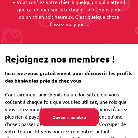
« Vous confiez votre chien à quelqu'un qui n'attend
que ça, donner son affection et son temps pour
qu'un chien soit heureux. C'est quelque chose
d'assez magique. »
Rejoignez nos membres !
Inscrivez-vous gratuitement pour découvrir les profils
des bénévoles près de chez vous.
Contrairement aux chenils ou un dog sitter, qui vous
coûtent à chaque fois que vous les utilisez, une fois que
vous serez membre de notre communauté vous n'aurez
plus rien à payer. Nos emprunteurs ne veulent qu'une
Devenir membre
chose : passer des moments merveilleux à s'occuper de
votre toutou. Et vous pourrez rencontrer autant