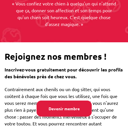
« Vous confiez votre chien à quelqu'un qui n'attend
que ça, donner son affection et son temps pour
qu'un chien soit heureux. C'est quelque chose
d'assez magique. »
Rejoignez nos membres !
Inscrivez-vous gratuitement pour découvrir les profils
des bénévoles près de chez vous.
Contrairement aux chenils ou un dog sitter, qui vous
coûtent à chaque fois que vous les utilisez, une fois que
vous serez membre de notre communauté vous n'aurez
Devenir membre
plus rien à payer. Nos emprunteurs ne veulent qu'une
chose : passer des moments merveilleux à s'occuper de
votre toutou. Et vous pourrez rencontrer autant