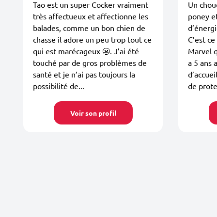
Tao est un super Cocker vraiment
Un chou
très affectueux et affectionne les
poney et
balades, comme un bon chien de
d’énergi
chasse il adore un peu trop tout ce
C’est ce
qui est marécageux 😬. J’ai été
Marvel q
touché par de gros problèmes de
a 5 ans 
santé et je n’ai pas toujours la
d’accuei
possibilité de...
de prote
Voir son profil