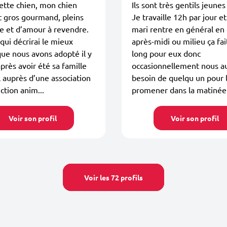
ette chien, mon chien
Ils sont très gentils jeunes
 gros gourmand, pleins
Je travaille 12h par jour 
e et d’amour à revendre.
mari rentre en général en
 qui décrirai le mieux
après-midi ou milieu ça fai
ue nous avons adopté il y
long pour eux donc
après avoir été sa famille
occasionnellement nous a
l auprès d’une association
besoin de quelqu un pour 
ction anim...
promener dans la matinée
Voir son profil
Voir son profil
Voir les 72 profils