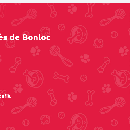
ès de Bonloc
onfié.