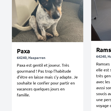
Rams
Paxa
64240, H
64240, Hasparren
Ramses 
Paxa est gentil et joueur. Très
elle est 
gourmand ! Pas trop l’habitude
très gen
d’être en laisse mais s’y adapte. Je
avec les
souhaite le confier pour partir en
aussi so
vacances quelques jours en
soucis a
famille.
une pers
voyage d