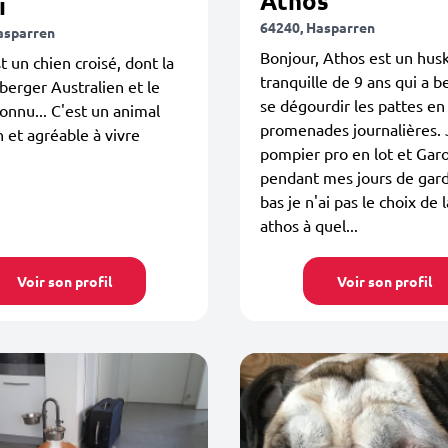
Athos
i
64240, Hasparren
asparren
Bonjour, Athos est un hus
t un chien croisé, dont la
tranquille de 9 ans qui a b
berger Australien et le
se dégourdir les pattes en
onnu... C'est un animal
promenades journalières. 
n et agréable à vivre
pompier pro en lot et Gar
pendant mes jours de gard
bas je n'ai pas le choix de 
athos à quel...
Voir son profil
Voir son profil