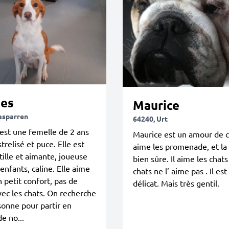
es
Maurice
asparren
64240, Urt
est une femelle de 2 ans
Maurice est un amour de ch
strelisé et puce. Elle est
aime les promenade, et la 
tille et aimante, joueuse
bien sûre. Il aime les chats
 enfants, caline. Elle aime
chats ne l’ aime pas . Il est
n petit confort, pas de
délicat. Mais très gentil.
vec les chats. On recherche
onne pour partir en
e no...