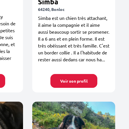
Simba
64240, Bonloc
ky
Simba est un chien très attachant,
esoin de
il aime la compagnie et il aime
 petites
aussi beaucoup sortir se promener.
Je suis
Il a 6 ans et en plein forme. Il est
onne, et
très obéissant et très famille. C'est
es la
un border collie . Il a l'habitude de
laisser
rester aussi dedans car nous ha...
Voir son profil