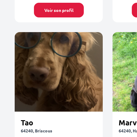
Voir son profil
Tao
Marv
64240, Briscous
64240, H