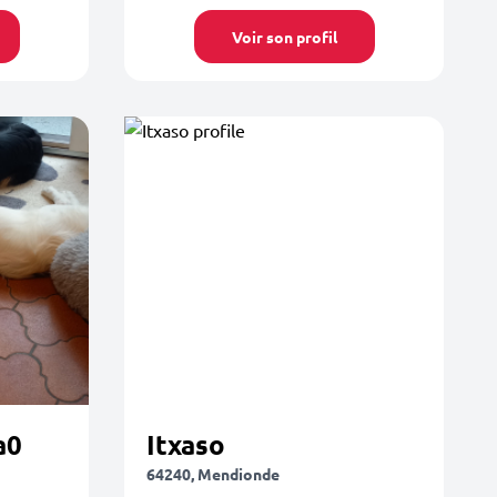
Voir son profil
a0
Itxaso
64240, Mendionde