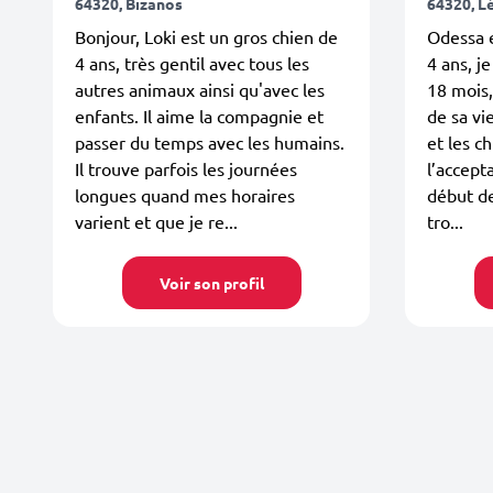
64320, Bizanos
64320, L
Bonjour, Loki est un gros chien de
Odessa e
4 ans, très gentil avec tous les
4 ans, je
autres animaux ainsi qu'avec les
18 mois,
enfants. Il aime la compagnie et
de sa vi
passer du temps avec les humains.
et les c
Il trouve parfois les journées
l’accept
longues quand mes horaires
début de 
varient et que je re...
tro...
Voir son profil