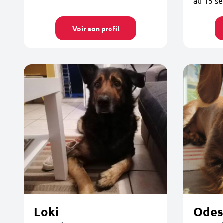
au 15 se
Voir son profil
Loki
Odes