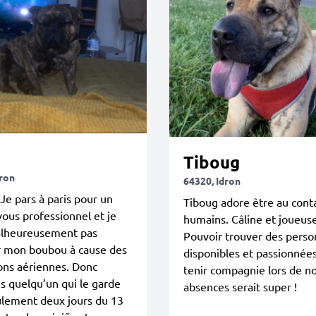
õ
Tiboug
dron
64320, Idron
Je pars à paris pour un
Tiboug adore être au cont
ous professionnel et je
humains. Câline et joueuse
lheureusement pas
Pouvoir trouver des pers
 mon boubou à cause des
disponibles et passionnées
ions aériennes. Donc
tenir compagnie lors de n
is quelqu’un qui le garde
absences serait super !
ulement deux jours du 13