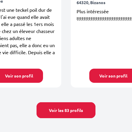
ée
64320, Bizanos
st une teckel poil dur de
Plus intéressée
 l'ai eue quand elle avait
ttttttttttttttttttttttttttttttt
 elle a passé les 1ers mois
e chez un éleveur chasseur
hiens adultes ne
aient pas, elle a donc eu un
vie difficile. Depuis elle a
Voir son profil
Voir son profil
Voir les 83 profils