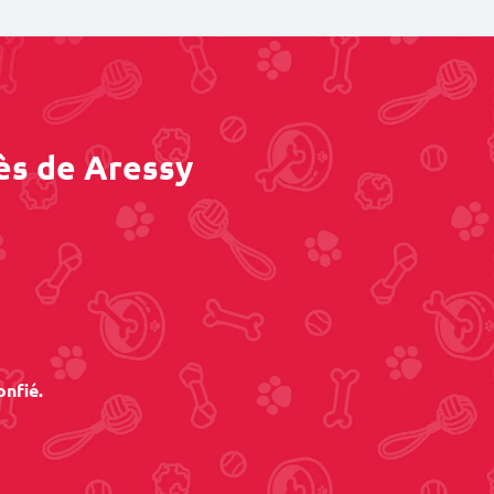
ès de Aressy
onfié.