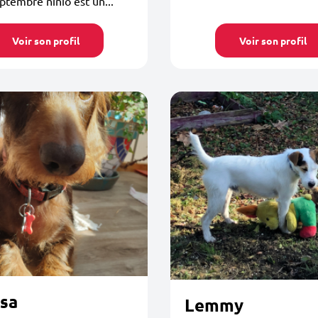
ptembre niniõ est un...
Voir son profil
Voir son profil
sa
Lemmy