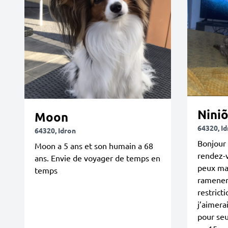
Nini
Moon
64320, I
64320, Idron
Bonjour 
Moon a 5 ans et son humain a 68
rendez-v
ans. Envie de voyager de temps en
peux ma
temps
ramener
restrict
j’aimera
pour se