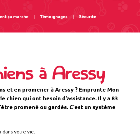
nt ça marche
|
Témoignages
|
Sécurité
iens à Aressy
ens et en promener à Aressy ? Emprunte Mon
 chien qui ont besoin d'assistance. Il y a 83
 d'être promené ou gardés. C'est un système
 dans votre vie.