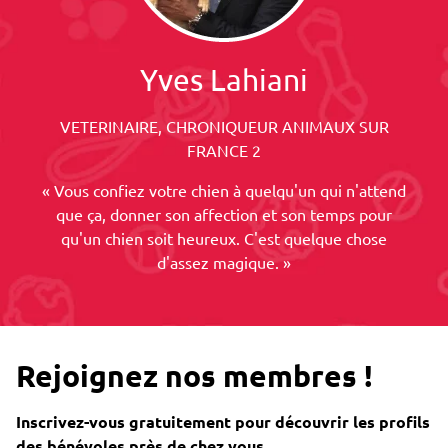
Yves Lahiani
VETERINAIRE, CHRONIQUEUR ANIMAUX SUR
FRANCE 2
« Vous confiez votre chien à quelqu'un qui n'attend
que ça, donner son affection et son temps pour
qu'un chien soit heureux. C'est quelque chose
d'assez magique. »
Rejoignez nos membres !
Inscrivez-vous gratuitement pour découvrir les profils
des bénévoles près de chez vous.