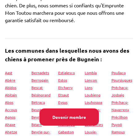
chien. De plus, nous sommes si confiants qu'Emprunte
Mon Toutou marchera pour vous que nous offrons une
garantie satisfait ou remboursé.
Les communes dans lesquelles nous avons des
chiens à promener près de Bugnein :
Aast
Bernadets
Estialescq
Lombia
Pouliacq
Abère
Berrogain
Estos
Lonçon
Poursiugues
Abidos
Bescat
Etcharry
Lons
Préchacq-
Abitain
Bésingrand
Etsaut
Loubieng
Josbaig
Abos
Bétracq
Eysus
Louhossoa
Préchacq-
Accous
Beuste
Féas
Lourdios-
Navarrenx
Devenir membre
Agnos
Beyrie-en-
Fichous-
Ichère
Précilhon
Ahaxe
Béarn
Riumayou
Lourenties
Puyoô
Ahetze
Beyrie-sur-
Gabaston
Louvie-
Ramous