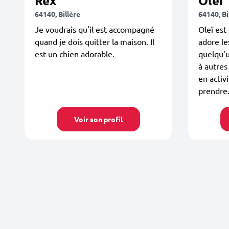
Rex
Oleï
64140, Billère
64140, Bi
Je voudrais qu'il est accompagné
Oleï est
quand je dois quitter la maison. Il
adore le
est un chien adorable.
quelqu’u
à autres
en activ
prendre
Voir son profil