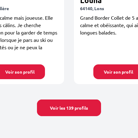
Louna
llère
64140, Lons
 calme mais joueuse. Elle
Grand Border Collet de 5 a
s câlins. Je cherche
calme et obéissante, qui a
n pour la garder de temps
longues balades.
 lorsque je pars au ski ou
ités ou je ne peux la
.
Voir son profil
Voir son profil
Voir les 139 profils