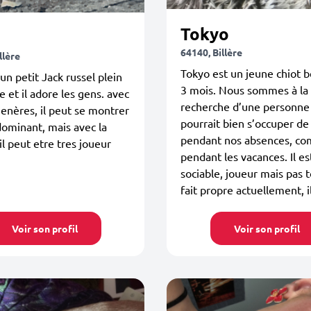
Tokyo
64140, Billère
llère
Tokyo est un jeune chiot 
 un petit Jack russel plein
3 mois. Nous sommes à la
e et il adore les gens. avec
recherche d’une personne
enères, il peut se montrer
pourrait bien s’occuper de 
dominant, mais avec la
pendant nos absences, c
il peut etre tres joueur
pendant les vacances. Il es
sociable, joueur mais pas t
fait propre actuellement, il 
Voir son profil
Voir son profil