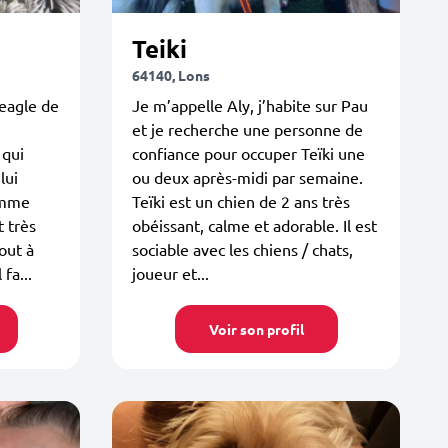
Teiki
64140, Lons
beagle de
Je m’appelle Aly, j’habite sur Pau
et je recherche une personne de
 qui
confiance pour occuper Teïki une
lui
ou deux après-midi par semaine.
omme
Teïki est un chien de 2 ans très
t très
obéissant, calme et adorable. Il est
out à
sociable avec les chiens / chats,
fa...
joueur et...
Voir son profil