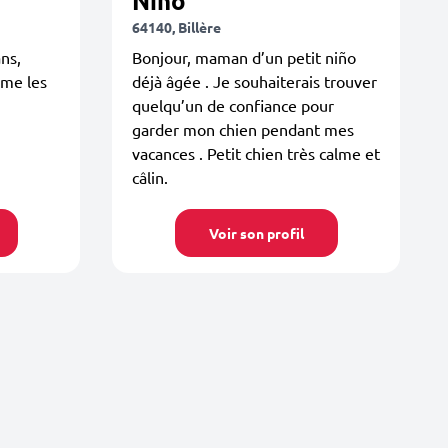
Niño
64140, Billère
ns,
Bonjour, maman d’un petit niño
ime les
déjà âgée . Je souhaiterais trouver
quelqu’un de confiance pour
garder mon chien pendant mes
vacances . Petit chien très calme et
câlin.
Voir son profil