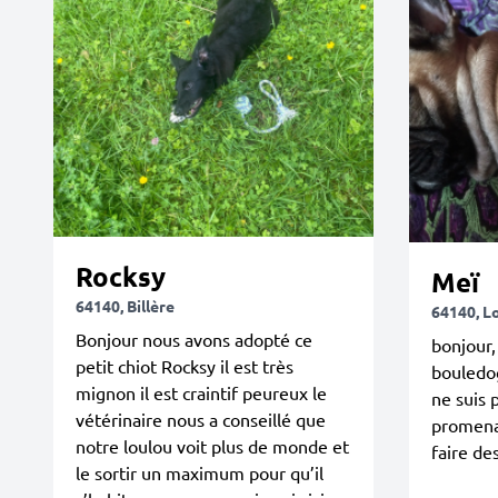
Rocksy
Meï
64140, Billère
64140, L
Bonjour nous avons adopté ce
bonjour,
petit chiot Rocksy il est très
bouledog
mignon il est craintif peureux le
ne suis 
vétérinaire nous a conseillé que
promena
notre loulou voit plus de monde et
faire des
le sortir un maximum pour qu’il