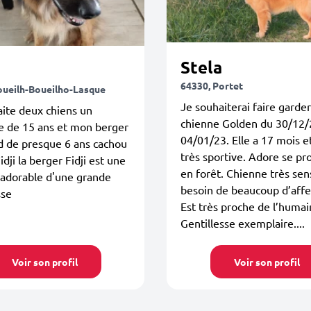
Stela
64330, Portet
oueilh-Boueilho-Lasque
Je souhaiterai faire garde
faite deux chiens un
chienne Golden du 30/12/
e de 15 ans et mon berger
04/01/23. Elle a 17 mois e
d de presque 6 ans cachou
très sportive. Adore se p
idji la berger Fidji est une
en forêt. Chienne très sen
 adorable d'une grande
besoin de beaucoup d’affe
sse
Est très proche de l’humai
Gentillesse exemplaire....
Voir son profil
Voir son profil