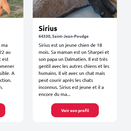
Sirius
64330, Saint-Jean-Poudge
r ma
Sirius est un jeune chien de 18
22 au
mois. Sa maman est un Sharpei et
t est
son papa un Dalmatien. Il est très
romener
gentil avec les autres chiens et les
sible. A
humains. Il vit avec un chat mais
ction.
peut courir après les chats
n.
inconnus. Sirius est jeune et il a
encore du ma...
Voir son profil