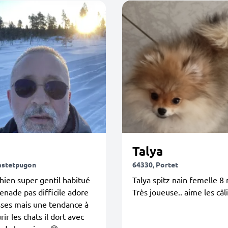
Talya
astetpugon
64330, Portet
chien super gentil habitué
Talya spitz nain femelle 8
nade pas difficile adore
Très joueuse.. aime les câl
sses mais une tendance à
rir les chats il dort avec