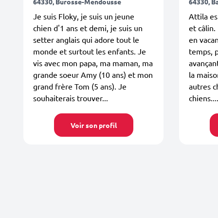
64330, Burosse-Mendousse
64330, B
Je suis Floky, je suis un jeune
Attila e
chien d'1 ans et demi, je suis un
et câlin.
setter anglais qui adore tout le
en vacan
monde et surtout les enfants. Je
temps, p
vis avec mon papa, ma maman, ma
avançant
grande soeur Amy (10 ans) et mon
la maison
grand frère Tom (5 ans). Je
autres c
souhaiterais trouver...
chiens...
Voir son profil