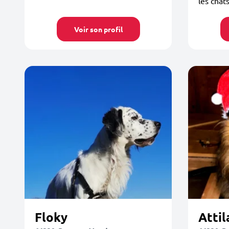
les chat
Voir son profil
Floky
Attil