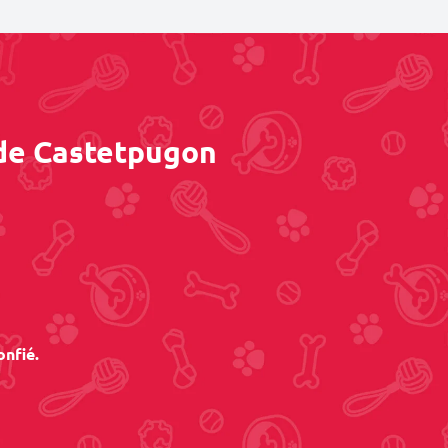
 de Castetpugon
onfié.