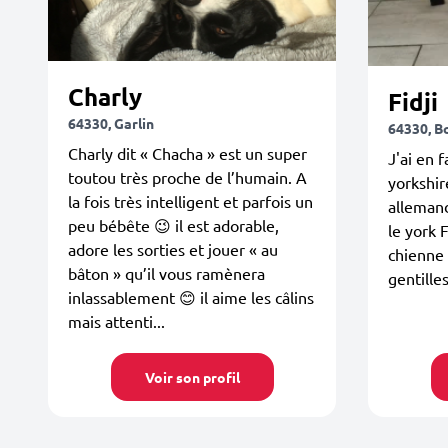
Charly
Fidji
64330, Garlin
64330, B
Charly dit « Chacha » est un super
J'ai en 
toutou très proche de l’humain. A
yorkshir
la fois très intelligent et parfois un
alleman
peu bébête 😉 il est adorable,
le york F
adore les sorties et jouer « au
chienne
bâton » qu’il vous ramènera
gentille
inlassablement 😊 il aime les câlins
mais attenti...
Voir son profil