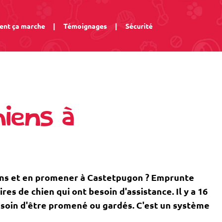
nt ça marche
|
Témoignages
|
Sécurité
iens à
ens et en promener à Castetpugon ? Emprunte
s de chien qui ont besoin d'assistance. Il y a 16
esoin d'être promené ou gardés. C'est un système