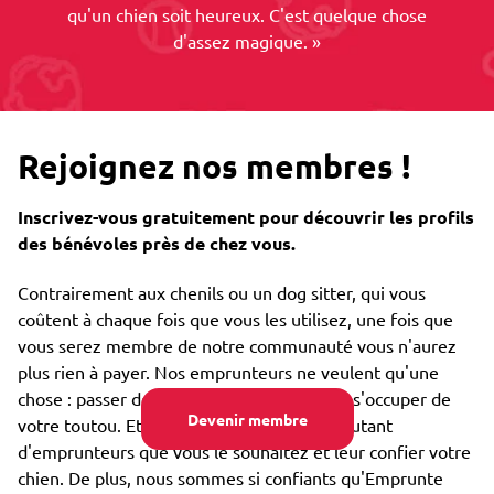
qu'un chien soit heureux. C'est quelque chose
d'assez magique. »
Rejoignez nos membres !
Inscrivez-vous gratuitement pour découvrir les profils
des bénévoles près de chez vous.
Contrairement aux chenils ou un dog sitter, qui vous
coûtent à chaque fois que vous les utilisez, une fois que
vous serez membre de notre communauté vous n'aurez
plus rien à payer. Nos emprunteurs ne veulent qu'une
chose : passer des moments merveilleux à s'occuper de
Devenir membre
votre toutou. Et vous pourrez rencontrer autant
d'emprunteurs que vous le souhaitez et leur confier votre
chien. De plus, nous sommes si confiants qu'Emprunte