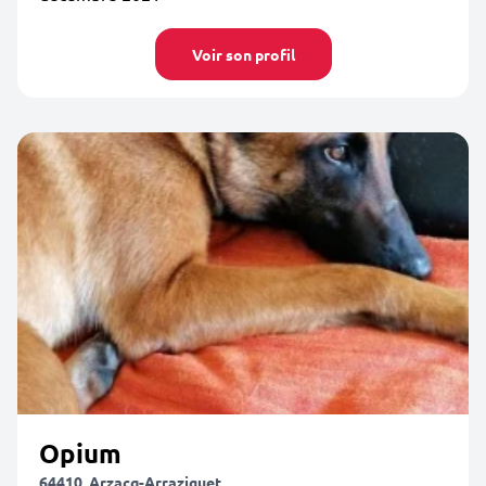
Voir son profil
Opium
64410, Arzacq-Arraziguet