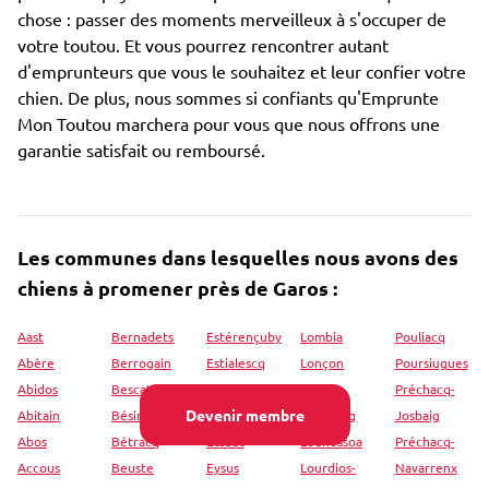
chose : passer des moments merveilleux à s'occuper de
votre toutou. Et vous pourrez rencontrer autant
d'emprunteurs que vous le souhaitez et leur confier votre
chien. De plus, nous sommes si confiants qu'Emprunte
Mon Toutou marchera pour vous que nous offrons une
garantie satisfait ou remboursé.
Les communes dans lesquelles nous avons des
chiens à promener près de Garos :
Aast
Bernadets
Estérençuby
Lombia
Pouliacq
Abère
Berrogain
Estialescq
Lonçon
Poursiugues
Abidos
Bescat
Estos
Lons
Préchacq-
Devenir membre
Abitain
Bésingrand
Etcharry
Loubieng
Josbaig
Abos
Bétracq
Etsaut
Louhossoa
Préchacq-
Accous
Beuste
Eysus
Lourdios-
Navarrenx