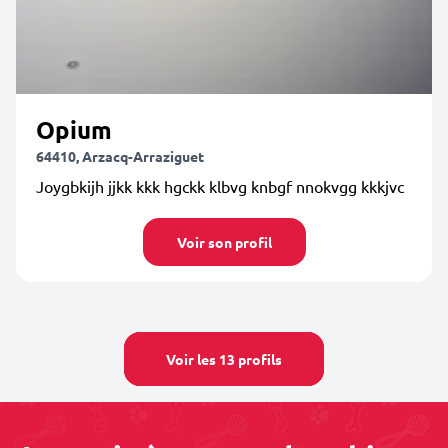
Opium
64410, Arzacq-Arraziguet
Joygbkijh jjkk kkk hgckk klbvg knbgf nnokvgg kkkjvc
Voir son profil
Voir les 13 profils