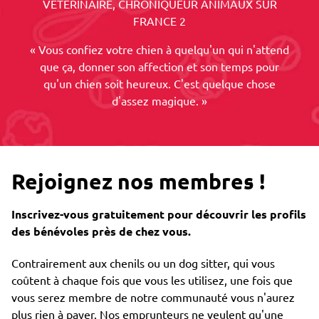
VETERINAIRE, CHRONIQUEUR ANIMAUX SUR
FRANCE 2
« Vous confiez votre chien à quelqu'un qui n'attend
que ça, donner son affection et son temps pour
qu'un chien soit heureux. C'est quelque chose
d'assez magique. »
Rejoignez nos membres !
Inscrivez-vous gratuitement pour découvrir les profils
des bénévoles près de chez vous.
Contrairement aux chenils ou un dog sitter, qui vous
coûtent à chaque fois que vous les utilisez, une fois que
vous serez membre de notre communauté vous n'aurez
plus rien à payer. Nos emprunteurs ne veulent qu'une