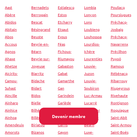
Aast
Bernadets
Estialescq
Lombia
Pouliacq
Abère
Berrogain
Estos
Lonçon
Poursiugues
Abidos
Bescat
Etcharry
Lons
Préchacq-
Abitain
Bésingrand
Etsaut
Loubieng
Josbaig
Abos
Beuste
Eysus
Louhossoa
Préchacq-
Accous
Beyrie-en-
Féas
Lourdios-
Navarrenx
Agnos
Béarn
Fichous-
Ichère
Précilhon
Ahaxe
Beyrie-sur-
Riumayou
Lourenties
Puyoô
Ahetze
Joyeuse
Gabaston
Louvie-
Ramous
Aïcirits-
Biarritz
Gabat
Juzon
Rébénacq
Camou-
Bidache
Gamarthe
Louvie-
Ribarrouy
Suhast
Bidart
Gan
Soubiron
Riupeyrous
Aincille
Bidos
Garindein
Luc-Armau
Rivehaute
Ainharp
Bielle
Garlède
Lucarré
Rontignon
Ainhice
Bilhères
Garlin
Lucgarier
Roquiague
Devenir membre
Ainhoa
Billère
Garos
Lucq-de-
Saint-Abit
Amendeuix
Biriatou
Garris
Béarn
Saint-Armou
Amorots
Bizanos
Gayon
Luxe-
Saint-Boès