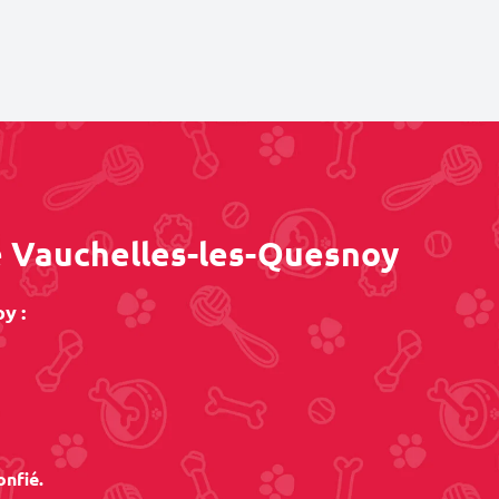
e Vauchelles-les-Quesnoy
y :
onfié.