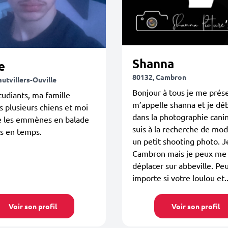
Shanna
e
80132, Cambron
utvillers-Ouville
Bonjour à tous je me prés
étudiants, ma famille
m’appelle shanna et je dé
 plusieurs chiens et moi
dans la photographie canin
 les emmènes en balade
suis à la recherche de mo
s en temps.
un petit shooting photo. J
Cambron mais je peux me
déplacer sur abbeville. Pe
importe si votre loulou et..
Voir son profil
Voir son profil