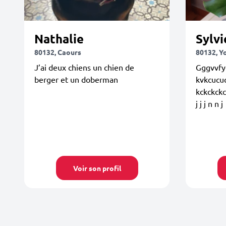
Nathalie
Sylvi
80132, Caours
80132, Y
J’ai deux chiens un chien de
Gggvvfyc
berger et un doberman
kvkcucuc
kckckck
j j j n n j
Voir son profil