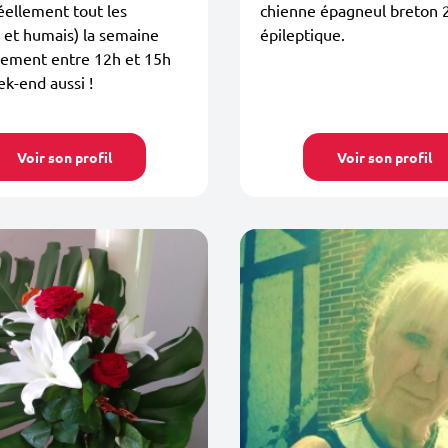
éellement tout les
chienne épagneul breton 
 et humais) la semaine
épileptique.
lement entre 12h et 15h
ek-end aussi !
Voir son profil
Voir son profil