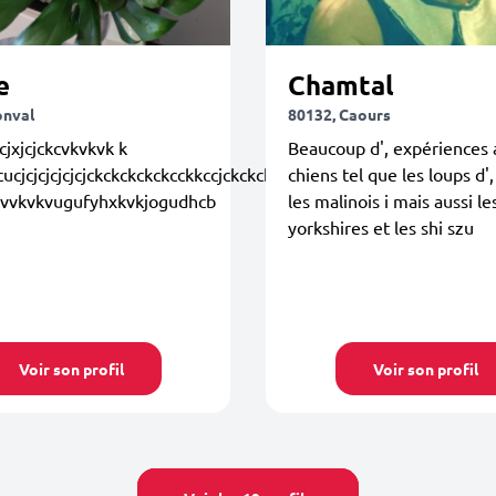
e
Chamtal
onval
80132, Caours
jxjcjckcvkvkvk k
Beaucoup d', expériences 
ucjcjcjcjcjcjckckckckckcckkccjckckckck
chiens tel que les loups d',
cvvkvkvugufyhxkvkjogudhcb
les malinois i mais aussi le
yorkshires et les shi szu
Voir son profil
Voir son profil