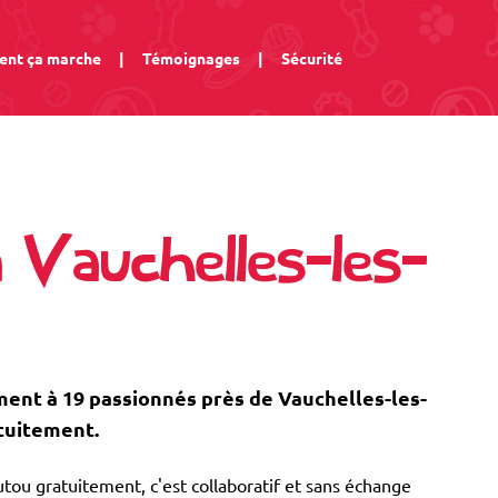
nt ça marche
|
Témoignages
|
Sécurité
 Vauchelles-les-
nt à 19 passionnés près de Vauchelles-les-
tuitement.
tou gratuitement, c'est collaboratif et sans échange