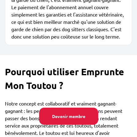
Le paiement de l'abonnement annuel couvre
simplement les garanties et l'assistance vétérinaire,
ce qui est bien meilleur marché qu'une solution de
garde de chien par des dog sitters classiques. C'est
donc une solution peu coûteuse sur le long terme.
Pourquoi utiliser Emprunte
Mon Toutou ?
Notre concept est collaboratif et vraiment gagnant-
gagnant : les personnes qui aiment les chiens peuvent
Devenir membre
passer des bons moments avec eux tout en rendant
service aux propriétaires de ces toutous, totalement
bénévolement. Le toutou est lui heureux d'avoir