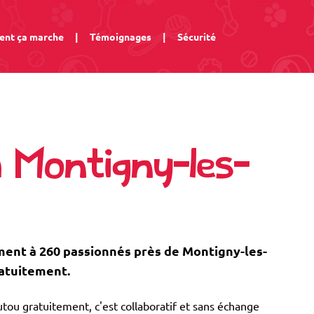
nt ça marche
|
Témoignages
|
Sécurité
à Montigny-les-
nt à 260 passionnés près de Montigny-les-
ratuitement.
tou gratuitement, c'est collaboratif et sans échange