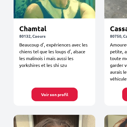
Chamtal
Cass
80132, Caours
80750, C
Beaucoup d', expériences avec les
Amoureu
chiens tel que les loups d', alsace
petite, 
les malinois i mais aussi les
toute m
yorkshires et les shi szu
garder v
aurais le
véhicule
Voir son profil