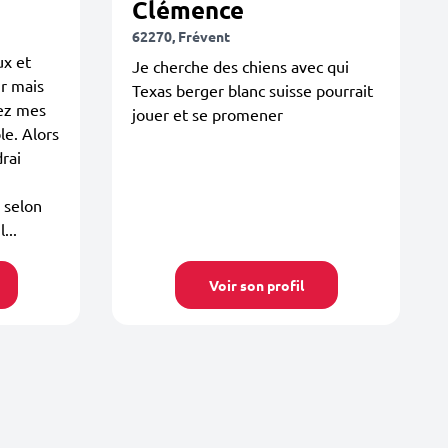
Clémence
62270, Frévent
ux et
Je cherche des chiens avec qui
ir mais
Texas berger blanc suisse pourrait
ez mes
jouer et se promener
le. Alors
rai
 selon
...
Voir son profil