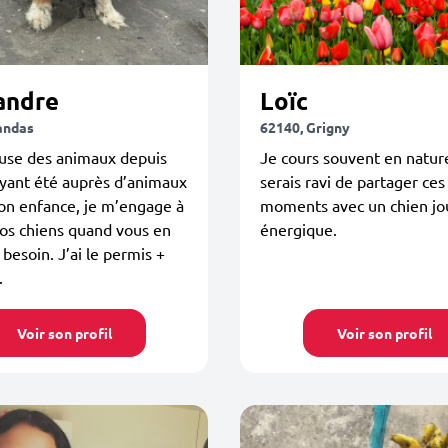
andre
Loïc
andas
62140, Grigny
se des animaux depuis
Je cours souvent en natur
ayant été auprès d’animaux
serais ravi de partager ces
on enfance, je m’engage à
moments avec un chien jo
os chiens quand vous en
énergique.
 besoin. J’ai le permis +
.
Voir son profil
Voir son profil