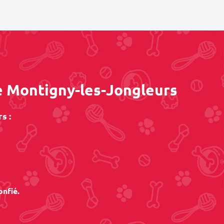
e Montigny-les-Jongleurs
s :
onfié.