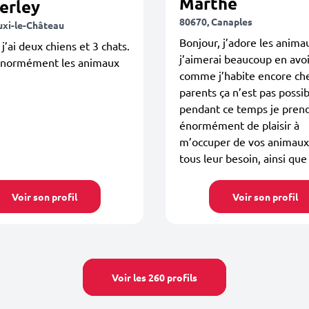
Marthe
erley
80670, Canaples
uxi-le-Château
Bonjour, j’adore les anima
 j’ai deux chiens et 3 chats.
j’aimerai beaucoup en avo
énormément les animaux
comme j’habite encore ch
parents ça n’est pas possib
pendant ce temps je prend
énormément de plaisir à
m’occuper de vos animaux
tous leur besoin, ainsi que l
Voir son profil
Voir son profil
Voir les 260 profils