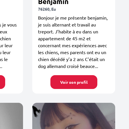
Benjamin
76260, Eu
Bonjour je me présente benjamin,
 je vous
je suis alternant et travail au
peux
treport. J’habite à eu dans un
 chien
appartement de 45 m2 et
ur leur
concernant mes expériences avec
 leur
les chiens, mes parents ont eu un
s le
chien décédé y’a 2 ans C’était un
..
dog allemand croisé beauce...
Voir son profil