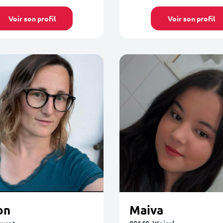
Voir son profil
Voir son profil
on
Maiva
rucat
80140, Woirel