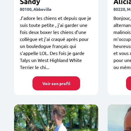
Sandy
Alici
80100, Abbeville
80220, M
J’adore les chiens et depuis que je
Bonjour,
suis toute petite , j’ai garder une
alternan
fois deux boxer les chiens d’une
malinois
collègue et j’ai craqué après pour
m’occupe
un bouledogue français qui
heureus
s’appelle LOL. Des fois je garde
et vous 
Talys un West Highland White
pour une
Terrier le chi...
ou même
Voir son profil