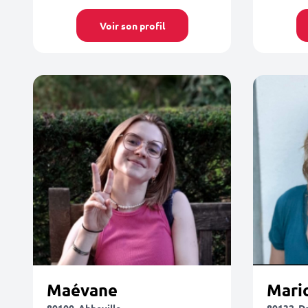
Voir son profil
Maévane
Mari
80100, Abbeville
80132, D