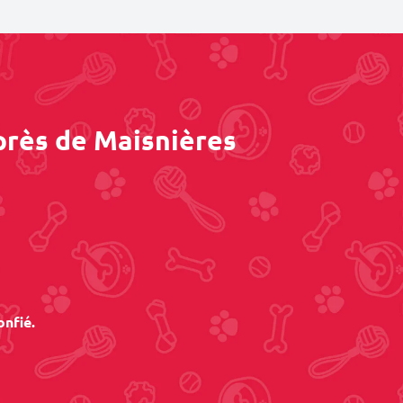
près de Maisnières
onfié.