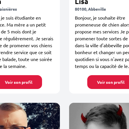
a
Lisa
aisnières
80100, Abbeville
 je suis étudiante en
Bonjour, je souhaite être
ce. Ma mère a un petit
promeneuse de chien alors
 de 5 mois dont je
propose mes services Je 
 régulièrement. Je serais
promener toute sortes de
e de promener vos chiens
dans la ville d'abbeville po
rendre service que ce soit
bonheur et changer un peu
 balade, toute une soirée
quotidien si vous n'avez pa
 la semaine.
temps ou la capacité de le.
Voir son profil
Voir son profil