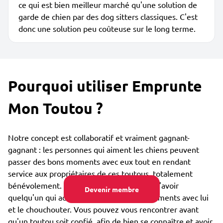
ce qui est bien meilleur marché qu'une solution de
garde de chien par des dog sitters classiques. C'est
donc une solution peu coûteuse sur le long terme.
Pourquoi utiliser Emprunte
Mon Toutou ?
Notre concept est collaboratif et vraiment gagnant-
gagnant : les personnes qui aiment les chiens peuvent
passer des bons moments avec eux tout en rendant
service aux propriétaires de ces toutous, totalement
bénévolement. Le toutou est lui heureux d'avoir
Devenir membre
quelqu'un qui adore partager des bons moments avec lui
et le chouchouter. Vous pouvez vous rencontrer avant
qu'un toutou soit confié, afin de bien se connaître et avoir