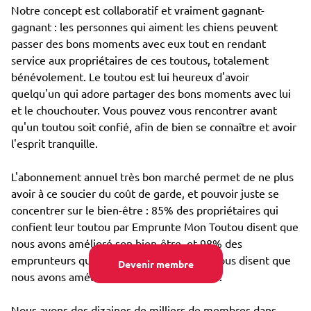
Notre concept est collaboratif et vraiment gagnant-
gagnant : les personnes qui aiment les chiens peuvent
passer des bons moments avec eux tout en rendant
service aux propriétaires de ces toutous, totalement
bénévolement. Le toutou est lui heureux d'avoir
quelqu'un qui adore partager des bons moments avec lui
et le chouchouter. Vous pouvez vous rencontrer avant
qu'un toutou soit confié, afin de bien se connaître et avoir
l'esprit tranquille.
L'abonnement annuel très bon marché permet de ne plus
avoir à ce soucier du coût de garde, et pouvoir juste se
concentrer sur le bien-être : 85% des propriétaires qui
confient leur toutou par Emprunte Mon Toutou disent que
nous avons amélioré son bien-être, et 98% des
emprunteurs qui s'occupent d'un toutou nous disent que
Devenir membre
nous avons amélioré leur propre bien-être.
Nous avons des dizaines de milliers de membres dans