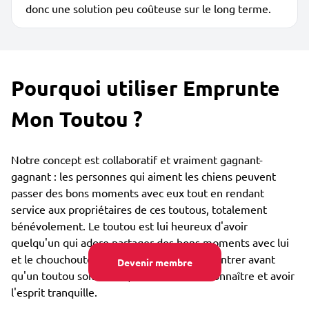
donc une solution peu coûteuse sur le long terme.
Pourquoi utiliser Emprunte
Mon Toutou ?
Notre concept est collaboratif et vraiment gagnant-
gagnant : les personnes qui aiment les chiens peuvent
passer des bons moments avec eux tout en rendant
service aux propriétaires de ces toutous, totalement
bénévolement. Le toutou est lui heureux d'avoir
quelqu'un qui adore partager des bons moments avec lui
et le chouchouter. Vous pouvez vous rencontrer avant
Devenir membre
qu'un toutou soit confié, afin de bien se connaître et avoir
l'esprit tranquille.