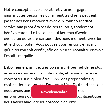
Notre concept est collaboratif et vraiment gagnant-
gagnant : les personnes qui aiment les chiens peuvent
passer des bons moments avec eux tout en rendant
service aux propriétaires de ces toutous, totalement
bénévolement. Le toutou est lui heureux d'avoir
quelqu'un qui adore partager des bons moments avec lui
et le chouchouter. Vous pouvez vous rencontrer avant
qu'un toutou soit confié, afin de bien se connaître et avoir
l'esprit tranquille.
L'abonnement annuel très bon marché permet de ne plus
avoir à ce soucier du coût de garde, et pouvoir juste se
concentrer sur le bien-être : 85% des propriétaires qui
confient leur toutou par Emprunte Mon Toutou disent que
nous avons amélioré son bien-être, et 98% des
Devenir membre
emprunteurs qui s'occupent d'un toutou nous disent que
nous avons amélioré leur propre bien-être.