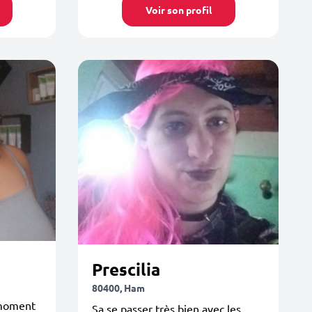
Voir son profil
Prescilia
80400, Ham
 moment
Sa se passer très bien avec les