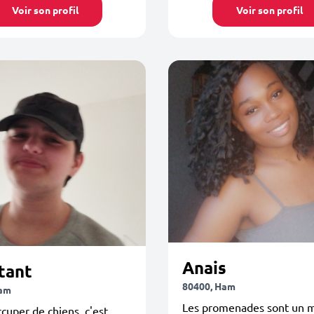
Voir son profil
Voir son profil
Anais
tant
80400, Ham
Ham
Les promenades sont un
ccuper de chiens, c'est