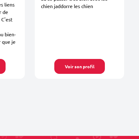
s liens
chien jaddorre les chien
r de
. C'est
au bien-
r que je
Voir son profil