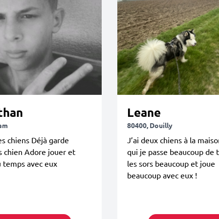
than
Leane
Ham
80400, Douilly
es chiens Déjà garde
J’ai deux chiens à la mais
s chien Adore jouer et
qui je passe beaucoup de 
u temps avec eux
les sors beaucoup et joue
beaucoup avec eux !