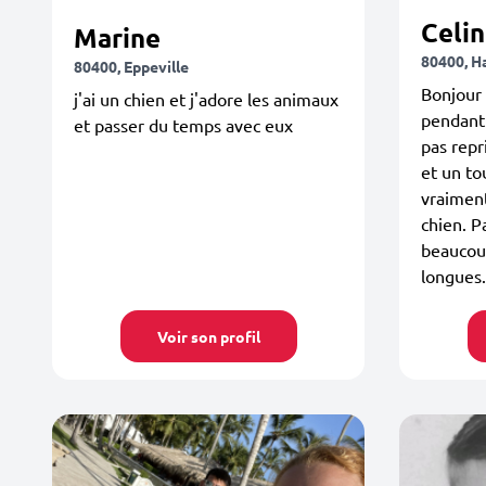
Celi
Marine
80400, 
80400, Eppeville
Bonjour 
j'ai un chien et j'adore les animaux
pendant 
et passer du temps avec eux
pas repri
et un to
vraiment
chien. P
beaucoup
longues.
Voir son profil