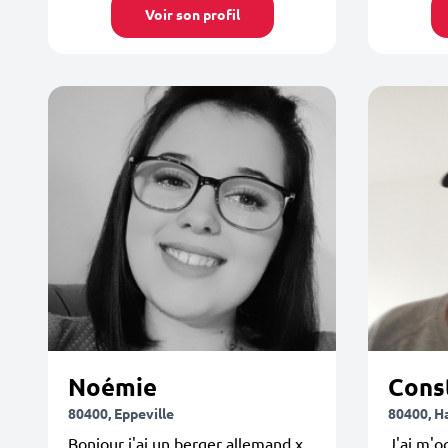
Voir son profil
Noémie
Cons
80400, Eppeville
80400, 
Bonjour j'ai un berger allemand x
J'ai m'o