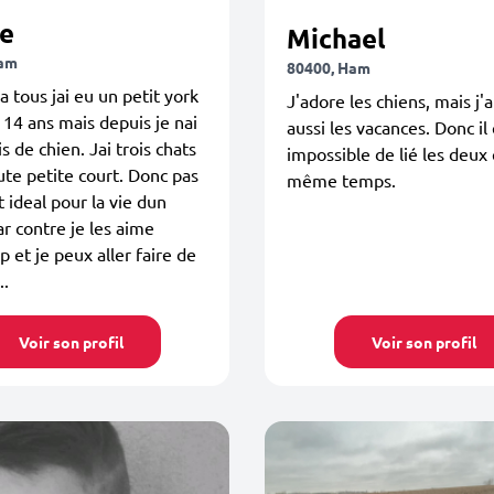
ne
Michael
Ham
80400, Ham
a tous jai eu un petit york
J'adore les chiens, mais j'
14 ans mais depuis je nai
aussi les vacances. Donc il 
s de chien. Jai trois chats
impossible de lié les deux
ute petite court. Donc pas
même temps.
 ideal pour la vie dun
ar contre je les aime
 et je peux aller faire de
..
Voir son profil
Voir son profil