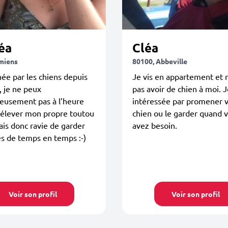
éa
Cléa
miens
80100, Abbeville
ée par les chiens depuis
Je vis en appartement et 
, je ne peux
pas avoir de chien à moi. J
eusement pas à l’heure
intéressée par promener 
 élever mon propre toutou
chien ou le garder quand 
rais donc ravie de garder
avez besoin.
es de temps en temps :-)
Voir son profil
Voir son profil