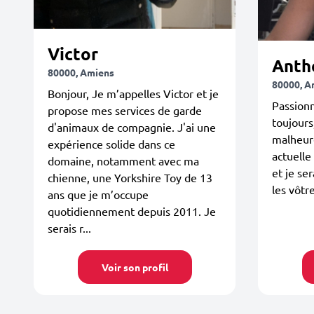
Victor
Anth
80000, Amiens
80000, A
Bonjour, Je m’appelles Victor et je
Passionn
propose mes services de garde
toujours
d'animaux de compagnie. J'ai une
malheur
expérience solide dans ce
actuelle
domaine, notamment avec ma
et je se
chienne, une Yorkshire Toy de 13
les vôtr
ans que je m’occupe
quotidiennement depuis 2011. Je
serais r...
Voir son profil