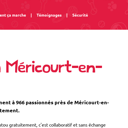
nt ça marche
|
Témoignages
|
Sécurité
à Méricourt-en-
nt à 966 passionnés près de Méricourt-en-
itement.
tou gratuitement, c'est collaboratif et sans échange