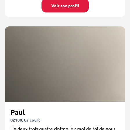
Voir son profil
Paul
02100, Gricourt
Un deux trois quatre cinfmq je r moi de toi de nous