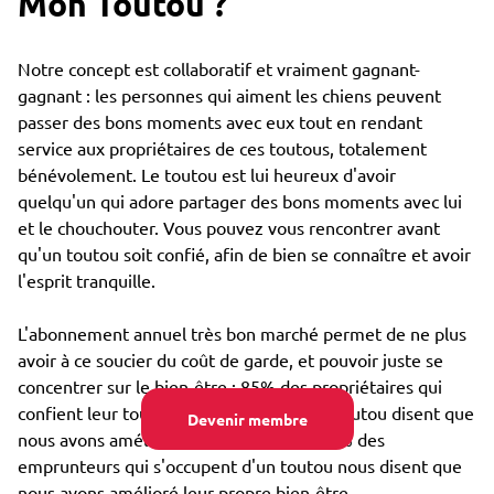
Mon Toutou ?
Notre concept est collaboratif et vraiment gagnant-
gagnant : les personnes qui aiment les chiens peuvent
passer des bons moments avec eux tout en rendant
service aux propriétaires de ces toutous, totalement
bénévolement. Le toutou est lui heureux d'avoir
quelqu'un qui adore partager des bons moments avec lui
et le chouchouter. Vous pouvez vous rencontrer avant
qu'un toutou soit confié, afin de bien se connaître et avoir
l'esprit tranquille.
L'abonnement annuel très bon marché permet de ne plus
avoir à ce soucier du coût de garde, et pouvoir juste se
concentrer sur le bien-être : 85% des propriétaires qui
confient leur toutou par Emprunte Mon Toutou disent que
Devenir membre
nous avons amélioré son bien-être, et 98% des
emprunteurs qui s'occupent d'un toutou nous disent que
nous avons amélioré leur propre bien-être.