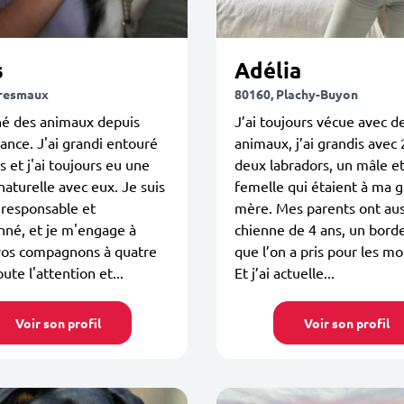
s
Adélia
Oresmaux
80160, Plachy-Buyon
né des animaux depuis
J’ai toujours vécue avec d
nce. J'ai grandi entouré
animaux, j’ai grandis avec 
s et j'ai toujours eu une
deux labradors, un mâle e
 naturelle avec eux. Je suis
femelle qui étaient à ma g
 responsable et
mère. Mes parents ont aus
nné, et je m'engage à
chienne de 4 ans, un border
 vos compagnons à quatre
que l’on a pris pour les m
ute l'attention et...
Et j’ai actuelle...
Voir son profil
Voir son profil