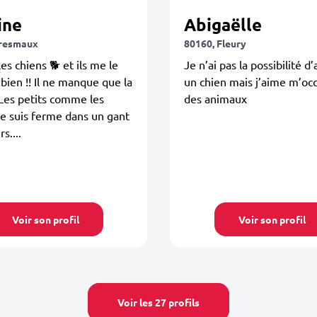
ine
Abigaëlle
Oresmaux
80160, Fleury
les chiens 🐕 et ils me le
Je n’ai pas la possibilité d
bien !! Il ne manque que la
un chien mais j’aime m’oc
 Les petits comme les
des animaux
e suis ferme dans un gant
s....
Voir son profil
Voir son profil
Voir les 27 profils