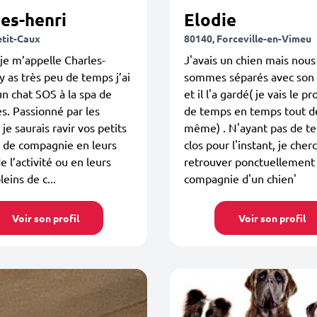
es-henri
Elodie
etit-Caux
80140, Forceville-en-Vimeu
je m’appelle Charles-
J'avais un chien mais nous
 y as très peu de temps j’ai
sommes séparés avec son 
n chat SOS à la spa de
et il l'a gardé( je vais le 
s. Passionné par les
de temps en temps tout d
je saurais ravir vos petits
même) . N'ayant pas de te
 de compagnie en leurs
clos pour l'instant, je cher
e l’activité ou en leurs
retrouver ponctuellement 
leins de c...
compagnie d'un chien'
Voir son profil
Voir son profil