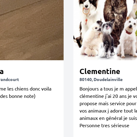
a
Clementine
randcourt
80140, Doudelainville
aime les chiens donc voila
Bonjours a tous je m appel
 des bonne note)
clémentine j'ai 20 ans je v
propose mais service pour
vos animaux j adore tout l
animaux en général je sui
Personne tres sérieuse