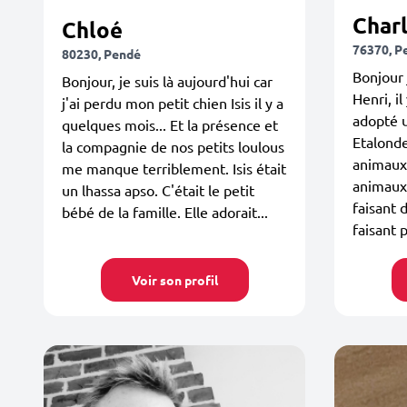
Charl
Chloé
76370, P
80230, Pendé
Bonjour 
Bonjour, je suis là aujourd'hui car
Henri, il
j'ai perdu mon petit chien Isis il y a
adopté u
quelques mois... Et la présence et
Etalonde
la compagnie de nos petits loulous
animaux 
me manque terriblement. Isis était
animaux
un lhassa apso. C'était le petit
faisant d
bébé de la famille. Elle adorait...
faisant p
Voir son profil