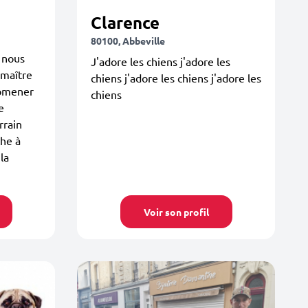
Clarence
80100, Abbeville
 nous
J'adore les chiens j'adore les
maître
chiens j'adore les chiens j'adore les
promener
chiens
e
rrain
che à
la
Voir son profil