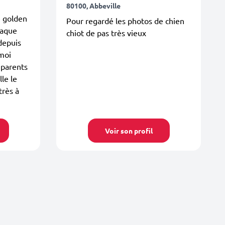
80100, Abbeville
e golden
Pour regardé les photos de chien
haque
chiot de pas très vieux
depuis
 moi
 parents
le le
rès à
Voir son profil