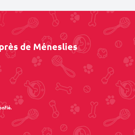
 près de Méneslies
onfié.