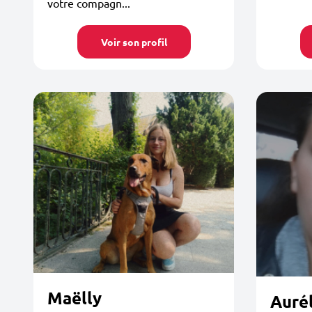
votre compagn...
Voir son profil
Maëlly
Aurél