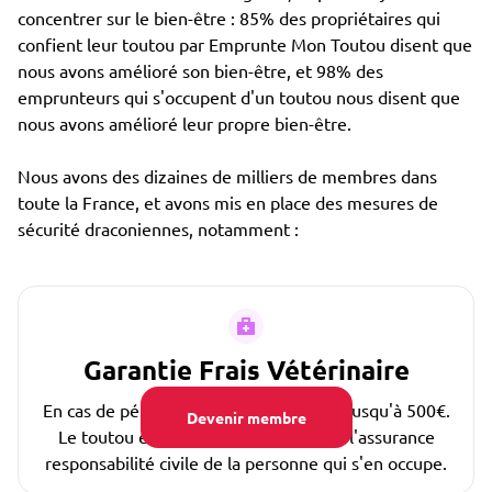
concentrer sur le bien-être : 85% des propriétaires qui
confient leur toutou par Emprunte Mon Toutou disent que
nous avons amélioré son bien-être, et 98% des
emprunteurs qui s'occupent d'un toutou nous disent que
nous avons amélioré leur propre bien-être.
Nous avons des dizaines de milliers de membres dans
toute la France, et avons mis en place des mesures de
sécurité draconiennes, notamment :
Garantie Frais Vétérinaire
En cas de pépin, les frais sont couverts jusqu'à 500€.
Devenir membre
Le toutou est également couvert par l'assurance
responsabilité civile de la personne qui s'en occupe.